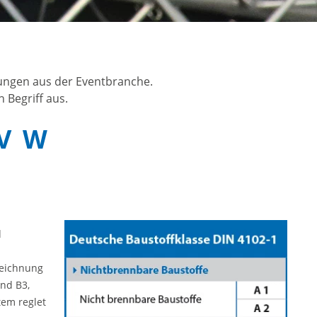
nungen aus der Eventbranche.
 Begriff aus.
V
W
d
zeichnung
nd B3,
tem reglet