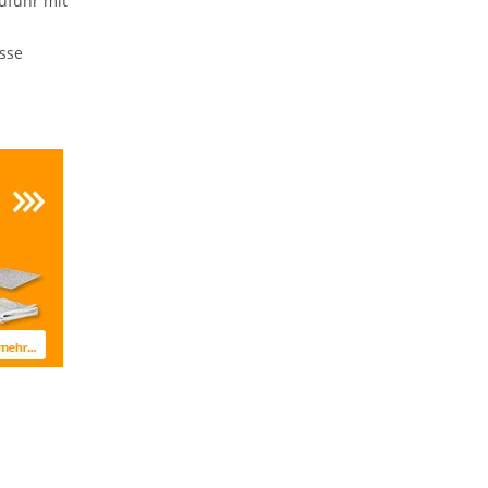
ufuhr mit
sse