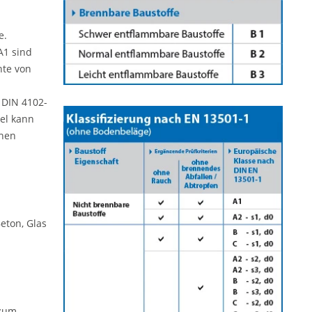
e.
A1 sind
hte von
 DIN 4102-
el kann
chen
eton, Glas
 zum