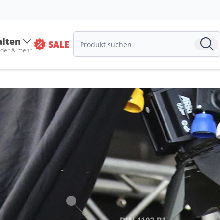
alten
SALE
nder & mehr