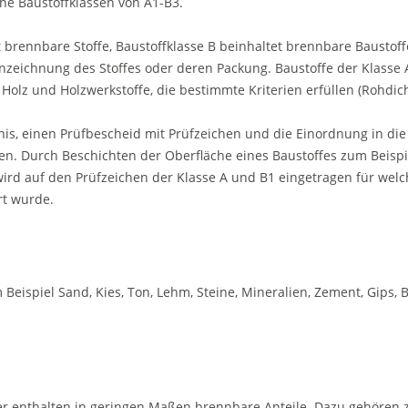
ene Baustoffklassen von A1-B3.
 brennbare Stoffe, Baustoffklasse B beinhaltet brennbare Baustoff
nnzeichnung des Stoffes oder deren Packung. Baustoffe der Klasse 
lz und Holzwerkstoffe, die bestimmte Kriterien erfüllen (Rohdic
is, einen Prüfbescheid mit Prüfzeichen und die Einordnung in die
n. Durch Beschichten der Oberfläche eines Baustoffes zum Beispi
ird auf den Prüfzeichen der Klasse A und B1 eingetragen für wel
rt wurde.
Beispiel Sand, Kies, Ton, Lehm, Steine, Mineralien, Zement, Gips, B
aber enthalten in geringen Maßen brennbare Anteile. Dazu gehören