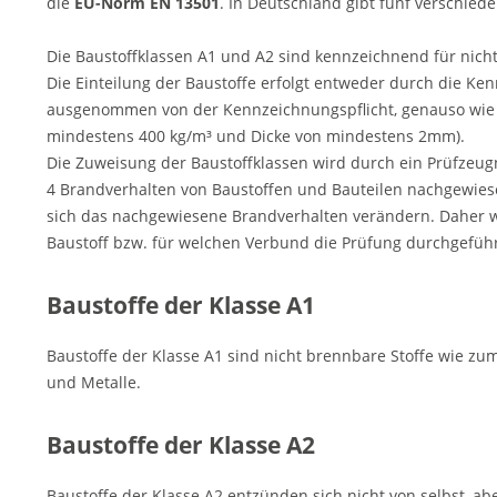
die
EU-Norm EN 13501
. In Deutschland gibt fünf verschied
Die Baustoffklassen A1 und A2 sind kennzeichnend für nicht
Die Einteilung der Baustoffe erfolgt entweder durch die Ke
ausgenommen von der Kennzeichnungspflicht, genauso wie Ho
mindestens 400 kg/m³ und Dicke von mindestens 2mm).
Die Zuweisung der Baustoffklassen wird durch ein Prüfzeugn
4 Brandverhalten von Baustoffen und Bauteilen nachgewiese
sich das nachgewiesene Brandverhalten verändern. Daher w
Baustoff bzw. für welchen Verbund die Prüfung durchgefüh
Baustoffe der Klasse A1
schutznorm
Baustoffe der Klasse A1 sind nicht brennbare Stoffe wie zum 
und Metalle.
Baustoffe der Klasse A2
Baustoffe der Klasse A2 entzünden sich nicht von selbst, 