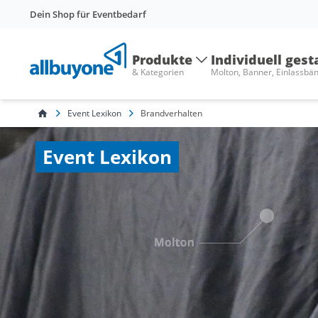
Dein Shop für Eventbedarf
Produkte
Individuell gest
& Kategorien
Molton, Banner, Einlassbä
Event Lexikon
Brandverhalten
Event Lexikon