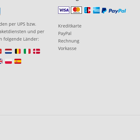
den per UPS bzw.
Kreditkarte
aketdiensten und per
PayPal
in folgende Länder:
Rechnung
Vorkasse