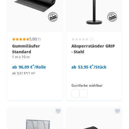
5,00
(1)
(0)
Gummiläufer
Absperrständer GRIP
Standard
- Stahl
1 m x 10 m
*
*
ab
96,09 €
/Rolle
ab
53,95 €
/Stück
ab
9,61 €*/1 m²
Gurtfarbe
wählbar
Gurtpfosten
Absperrpfosten mit Band