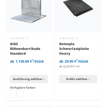
(0)
(0)
GIGS
Remopla
Bühnenbarrikade
Schwerlastplatte
Standard
Heavy
*
*
ab
1.130,00 €
/Stück
ab
29,90 €
/Stück
ab
62,29 €*/1 m²
Ausführung wählbar
Größe wählbar
Verfügbare Farben
Bühnenbarrikade Standard
Bühnenbarrikade Standard