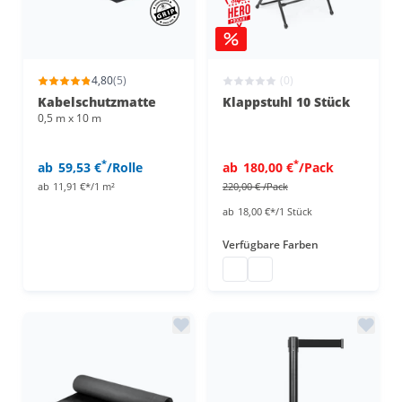
4,80
(5)
(0)
Kabelschutzmatte
Klappstuhl 10 Stück
0,5 m x 10 m
*
*
ab
59,53 €
/Rolle
ab
180,00 €
/Pack
ab
11,91 €*/1 m²
220,00 €
/Pack
ab
18,00 €*/1 Stück
Verfügbare Farben
Klappstuhl Kunststoff
Klappstuhl Plastik