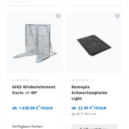
(0)
(0)
GIGS Winkelelement
Remopla
Vario -/+ 60°
Schwerlastplatte
Light
*
*
ab
1.630,00 €
/Stück
ab
22,90 €
/Stück
ab
47,71 €*/1 m²
Verfügbare Farben