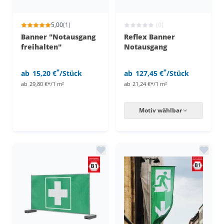
5,00
(1)
(0)
Banner "Notausgang
Reflex Banner
freihalten"
Notausgang
*
*
ab
15,20 €
/Stück
ab
127,45 €
/Stück
ab
29,80 €*/1 m²
ab
21,24 €*/1 m²
Motiv wählbar