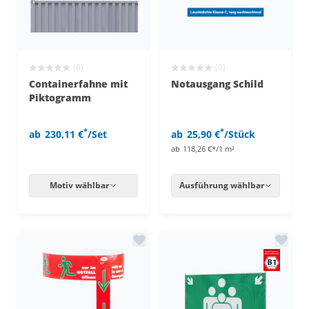
(0)
(0)
Containerfahne mit
Notausgang Schild
Piktogramm
*
*
ab
230,11 €
/Set
ab
25,90 €
/Stück
ab
118,26 €*/1 m²
Motiv wählbar
Ausführung wählbar