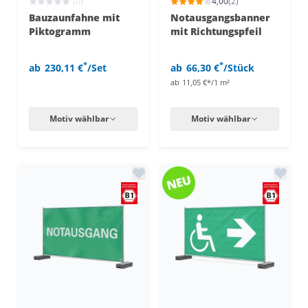
(0)
4,00
(2)
Bauzaunfahne mit
Notausgangsbanner
Piktogramm
mit Richtungspfeil
*
*
ab
230,11 €
/Set
ab
66,30 €
/Stück
ab
11,05 €*/1 m²
Motiv wählbar
Motiv wählbar