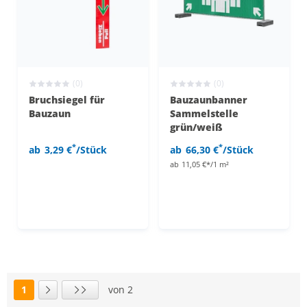
(0)
(0)
Bruchsiegel für
Bauzaunbanner
Bauzaun
Sammelstelle
grün/weiß
*
*
ab
3,29 €
/Stück
ab
66,30 €
/Stück
ab
11,05 €*/1 m²
1
von 2
Seite
Nächste Seite
Letzte Seite