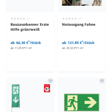
(0)
(0)
Bauzaunbanner Erste
Notausgang Fahne
Hilfe grün/weiß
*
*
ab
66,30 €
/Stück
ab
121,89 €
/Stück
ab
11,05 €*/1 m²
ab
20,32 €*/1 m²