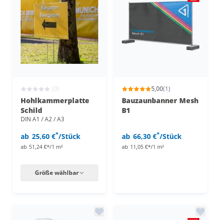
(0)
5,00
(1)
Hohlkammerplatte
Bauzaunbanner Mesh
Schild
B1
DIN A1 / A2 / A3
*
*
ab
25,60 €
/Stück
ab
66,30 €
/Stück
ab
51,24 €*/1 m²
ab
11,05 €*/1 m²
Größe wählbar