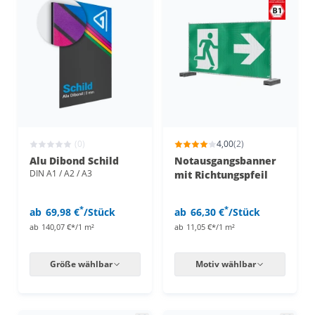
(0)
4,00
(2)
Alu Dibond Schild
Notausgangsbanner
DIN A1 / A2 / A3
mit Richtungspfeil
*
*
ab
69,98 €
/Stück
ab
66,30 €
/Stück
ab
140,07 €*/1 m²
ab
11,05 €*/1 m²
Größe wählbar
Motiv wählbar