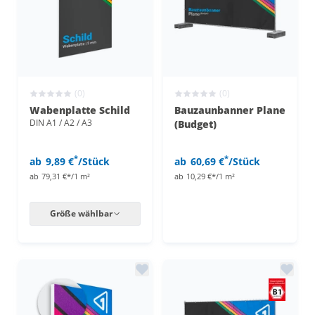
(0)
(0)
Wabenplatte Schild
Bauzaunbanner Plane
DIN A1 / A2 / A3
(Budget)
*
*
ab
9,89 €
/Stück
ab
60,69 €
/Stück
ab
79,31 €*/1 m²
ab
10,29 €*/1 m²
Größe wählbar