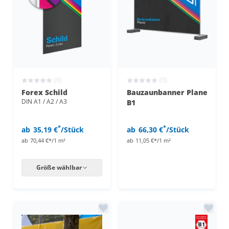
(0)
(0)
Forex Schild
Bauzaunbanner Plane
DIN A1 / A2 / A3
B1
*
*
ab
35,19 €
/Stück
ab
66,30 €
/Stück
ab
70,44 €*/1 m²
ab
11,05 €*/1 m²
Größe wählbar