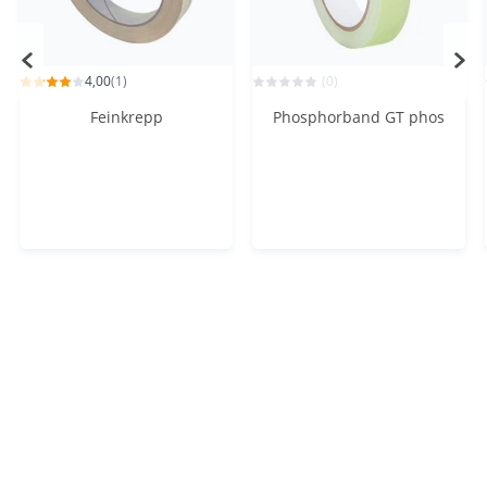
4,00
(1)
(0)
Feinkrepp
Phosphorband GT phos