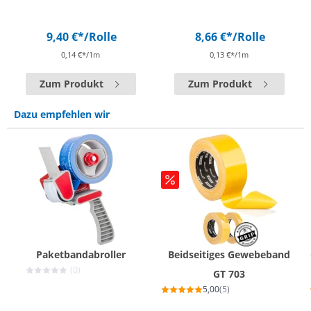
9,40 €*
/Rolle
8,66 €*
/Rolle
0,14 €*/1m
0,13 €*/1m
Zum Produkt
Zum Produkt
Dazu empfehlen wir
Paketbandabroller
Beidseitiges Gewebeband
(0)
GT 703
5,00
(5)