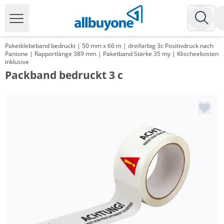
Paketklebeband bedruckt | 50 mm x 66 m | dreifarbig 3c Positivdruck nach
Pantone | Rapportlänge 389 mm | Paketband Stärke 35 my | Klischeekosten
inklusive
Packband bedruckt 3 c
Menge
Preis
*
ab 144 Rollen
7,33 €
0,11 €*/1m