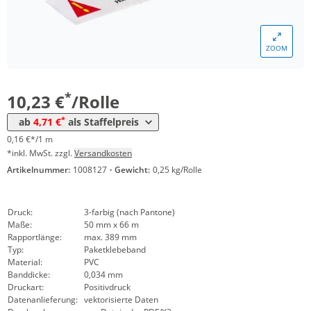
*
ab 216 Rollen
6,50 €
0,10 €*/1m
*
ab 288 Rollen
5,76 €
0,09 €*/1m
ZOOM
*
ab 360 Rollen
5,23 €
0,08 €*/1m
*
ab 540 Rollen
4,71 €
0,07 €*/1m
*
10,23 €
/Rolle
*
ab
4,71 €
als Staffelpreis
0,16 €*/1 m
*inkl. MwSt. zzgl.
Versandkosten
Artikelnummer:
1008127
·
Gewicht:
0,25 kg/Rolle
Druck:
3-farbig (nach Pantone)
Maße:
50 mm x 66 m
Rapportlänge:
max. 389 mm
Typ:
Paketklebeband
Material:
PVC
Banddicke:
0,034 mm
Druckart:
Positivdruck
Datenanlieferung:
vektorisierte Daten