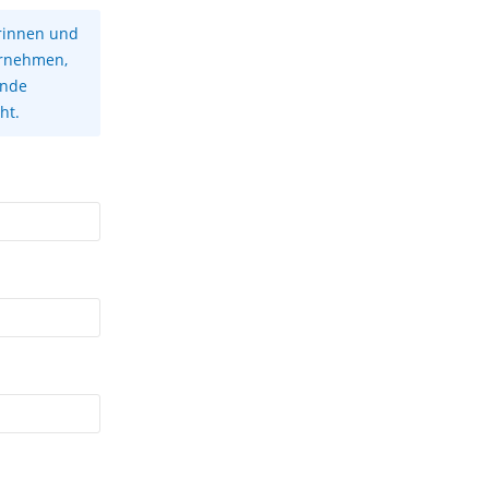
erinnen und
ernehmen,
lnde
ht.