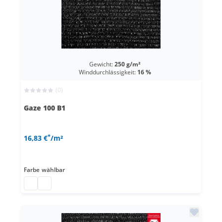
Gewicht:
250 g/m²
Winddurchlässigkeit:
16 %
(0)
Gaze 100 B1
*
16,83 €
/m²
Farbe
wählbar
Gaze 100 B1 Bühnenverkleidung
Kunststoffnetz individuell