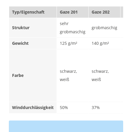
Typ/Eigenschaft
Gaze 201
Gaze 202
Gaz
sehr
Struktur
grobmaschig
fei
grobmaschig
Gewicht
125 g/m²
140 g/m²
160
schwarz,
schwarz,
schw
Farbe
weiß
weiß
wei
Winddurchlässigkeit
50%
37%
27%