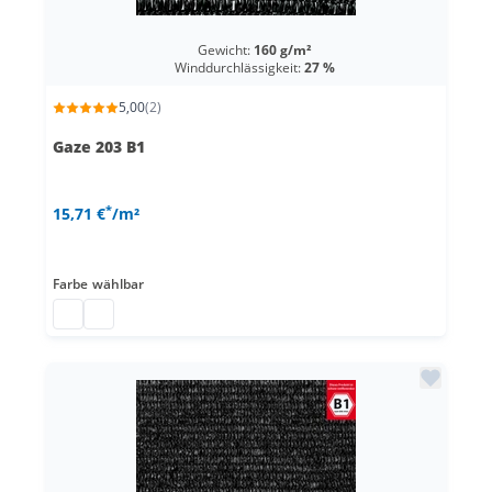
Gewicht:
160 g/m²
Winddurchlässigkeit:
27 %
5,00
(2)
Gaze 203 B1
*
15,71 €
/m²
Farbe
wählbar
Windnetz
Kunststoffnetz nach Maß