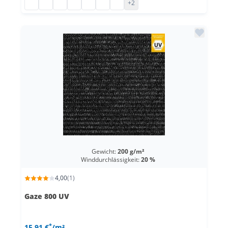
Kunststoffnetz PE nach Maß
Kunststoffnetz PE nach Maß
Schattiergewebe
Kunststoffnetz PE nach Maß
Kunststoffnetz PE nach Maß
Kunststoffnetz PE nach Maß
Kunststoffnetz PE nach Maß
+2
Gewicht:
200 g/m²
Winddurchlässigkeit:
20 %
4,00
(1)
Gaze 800 UV
*
15,91 €
/m²