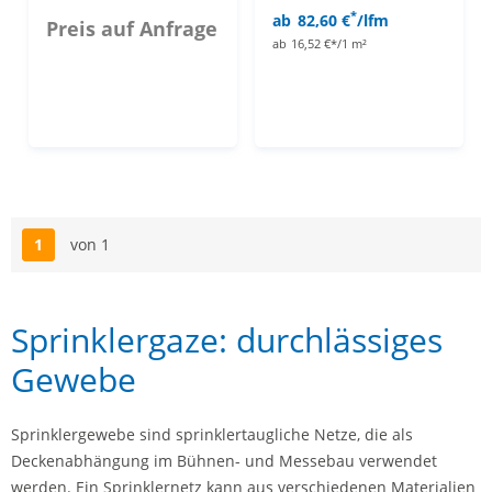
*
ab
82,60 €
/lfm
Preis auf Anfrage
ab
16,52 €*/1 m²
1
von 1
Seite
Sprinklergaze: durchlässiges
Gewebe
Sprinklergewebe sind sprinklertaugliche Netze, die als
Deckenabhängung im Bühnen- und Messebau verwendet
werden. Ein Sprinklernetz kann aus verschiedenen Materialien