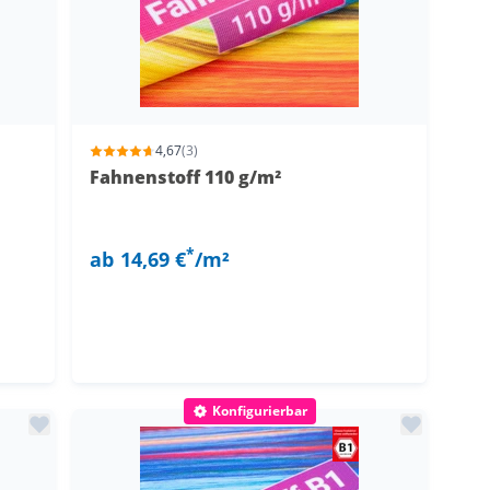
4,67
(3)
Fahnenstoff 110 g/m²
*
ab
14,69 €
/m²
Konfigurierbar