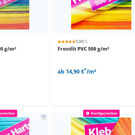
5,00
(1)
00 g/m²
Frontlit PVC 500 g/m²
*
ab
14,90 €
/m²
urierbar
Konfigurierbar