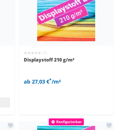
(0)
Displaystoff 210 g/m²
*
ab
27,03 €
/m²
Konfigurierbar