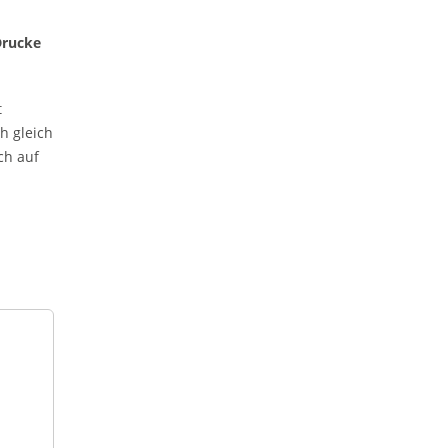
Drucke
t
h gleich
ch auf