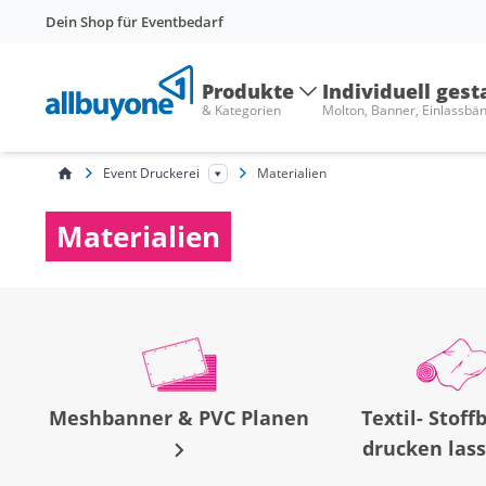
Dein Shop für Eventbedarf
Produkte
Individuell gest
& Kategorien
Molton, Banner, Einlassbä
Event Druckerei
Materialien
Materialien
Meshbanner & PVC Planen
Textil- Stof
drucken las