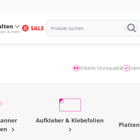
alten
SALE
nder & mehr
Brilliante Druckqualität
Date
fbanner
Aufkleber & Klebefolien
Platten
sen