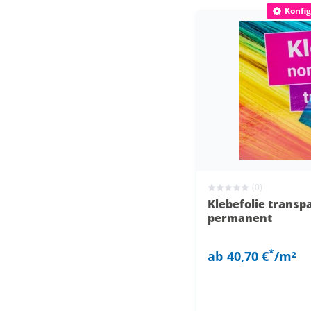
Konfig
(0)
Klebefolie transp
permanent
*
ab
40,70 €
/m²