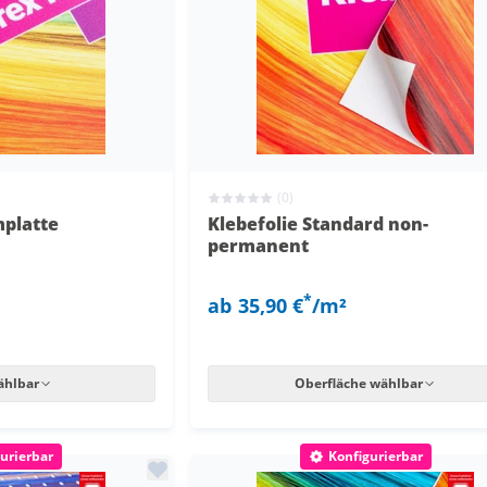
(0)
platte
Klebefolie Standard non-
permanent
*
ab
35,90 €
/m²
ählbar
Oberfläche wählbar
urierbar
Konfigurierbar