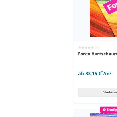
(0)
Forex Hartschaum
*
ab
33,15 €
/m²
Stärke w
Konfig