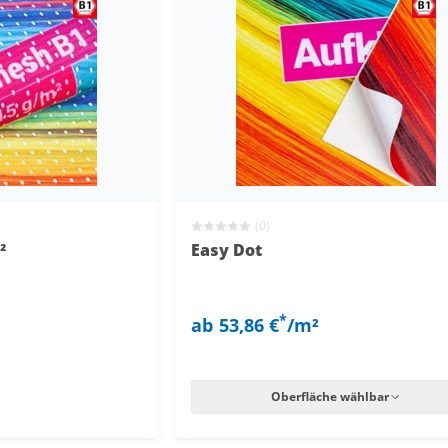
(0)
²
Easy Dot
*
ab
53,86 €
/m²
Oberfläche wählbar