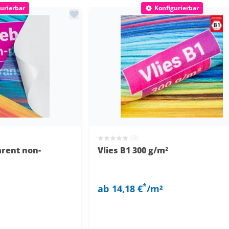
urierbar
Konfigurierbar
(0)
arent non-
Vlies B1 300 g/m²
*
ab
14,18 €
/m²