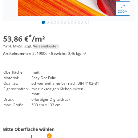
ZOOM
*
53,86 €
/m²
*inkl. MwSt. zzgl.
Versandkosten
Artikelnummer:
2519006
·
Gewicht:
0,46 kg/m²
Oberfläche:
matt
Material:
Easy-Dot-Folie
Qualität:
schwer entflammbar nach DIN 4102-B1
Eigenschaften:
mit rückseitigen Klebepunkten
matt
Druck:
6-farbiger Digitaldruck
max. Größe:
500 cm x 133 cm
Bitte Oberfläche wählen