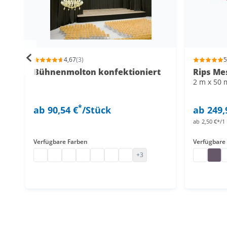
4,67
(3)
5
Bühnenmolton konfektioniert
Rips Me
2 m x 50 
*
ab
90,54 €
/Stück
ab
249,
ab
2,50 €*/1
Verfügbare Farben
Verfügbare
Bühnenmolton konfektioniert
Bühnenmolton geöst
Backdrop Bühnenmolton auf Maß
Bühnenmolton konfektioniert
Bühnenmolton konfektionieren las
Bühnenmolton nähen lassen
Bühnenmolton auf Maß
Messetep
Mess
M
+3