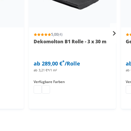
5,00
(4)
Dekomolton B1 Rolle - 3 x 30 m
G
*
ab
289,00 €
/Rolle
a
ab
3,21 €*/1 m²
ab
Verfügbare Farben
Ve
Dekomolton Rolle
Dekomolton Rolle
Ga