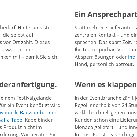
Ein Ansprechpart
tbedarf. Hinter uns steht
Statt mehrere Lieferanten 
die selbst auf
zentralen Kontakt – und ei
vor Ort zählt. Dieses
sprechen. Das spart Zeit,
auswahl, in der
Ihr Team spürbar. Von Ta
nken mit – damit Sie sich
Absperrlösungen oder
ind
Hand, persönlich betreut.
deranfertigung.
Wenn es klappen s
f einem Festivalgelände
In der Eventbranche zählt j
ür ein Event benötigt wird:
Regel innerhalb von 24 St
ividuelle Bauzaunbanner
,
wirklich schnell gehen mus
affa Tape
, Kabelbinder
Kunden schon eine Lieferu
s Produkt nicht im
Monaco geliefert – und in
orderung. Wir beraten Sie
für den Papst. Das richtige 