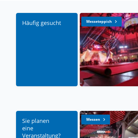
Messeteppich
Häufig gesucht
Messen
Sie planen
eine
Veranstaltung?