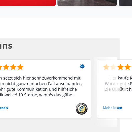
uns
 setzt sich hier sehr zuvorkommend mit
Hier kaufe 
m nicht ganz einfachen Fall auseinander,
Ware + gute Pr
ehr gute Kommunikation und hilfreiche
Die Qualität h
inweise! 10 Sterne, wenn's das gäbe...
lesen
Mehr lesen