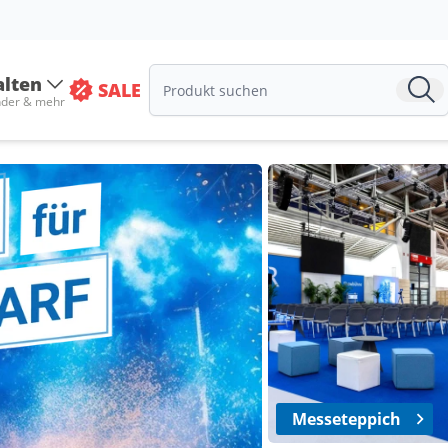
alten
SALE
nder & mehr
Messeteppich