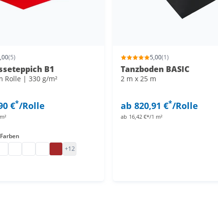
,00
(5)
5,00
(1)
sseteppich B1
Tanzboden BASIC
m Rolle | 330 g/m²
2 m x 25 m
*
*
90 €
/Rolle
ab
820,91 €
/Rolle
 m²
ab
16,42 €*/1 m²
 Farben
sen
pich rot
eteppich Rollenware
esseteppich
Messeteppich schwarz
Eventteppich
Messeteppich B1
Messeboden Teppich
+12