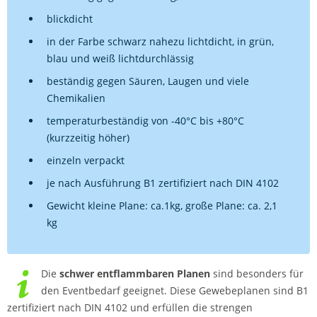
blickdicht
in der Farbe schwarz nahezu lichtdicht, in grün,
blau und weiß lichtdurchlässig
beständig gegen Säuren, Laugen und viele
Chemikalien
temperaturbeständig von -40°C bis +80°C
(kurzzeitig höher)
einzeln verpackt
je nach Ausführung B1 zertifiziert nach DIN 4102
Gewicht kleine Plane: ca.1kg, große Plane: ca. 2,1
kg
Die
schwer entflammbaren Planen
sind besonders für
den Eventbedarf geeignet. Diese Gewebeplanen sind B1
zertifiziert nach DIN 4102 und erfüllen die strengen