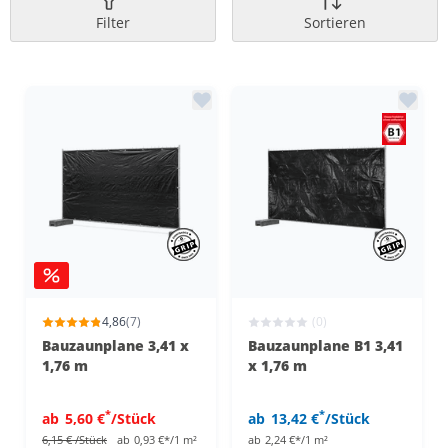
Filter
Sortieren
4,86
(7)
(0)
Bauzaunplane 3,41 x
Bauzaunplane B1 3,41
1,76 m
x 1,76 m
*
*
ab
5,60 €
/Stück
ab
13,42 €
/Stück
6,15 €
/Stück
ab
0,93 €*/1 m²
ab
2,24 €*/1 m²