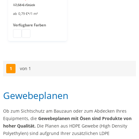
17,58 €
/Stück
ab
0,79 €*/1 m²
Verfügbare Farben
Gewebeplane 10 x 1,76 m
Gewebeplane groß
1
von 1
Seite
Gewebeplanen
Ob zum Sichtschutz am Bauzaun oder zum Abdecken Ihres
Equipments, die
Gewebeplanen mit Ösen sind Produkte von
hoher Qualität.
Die Planen aus HDPE Gewebe (High Density
Polyethylen) sind aufgrund Ihrer zusätzlichen LDPE