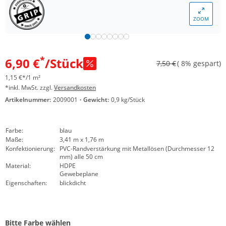
ZOOM
*
6,90 €
/Stück
7,50 €
( 8% gespart)
1,15 €*/1 m²
*inkl. MwSt. zzgl.
Versandkosten
Artikelnummer:
2009001
·
Gewicht:
0,9 kg/Stück
Farbe:
blau
Maße:
3,41 m x 1,76 m
Konfektionierung:
PVC-Randverstärkung mit Metallösen (Durchmesser 12
mm) alle 50 cm
Material:
HDPE
Gewebeplane
Eigenschaften:
blickdicht
Bitte Farbe wählen