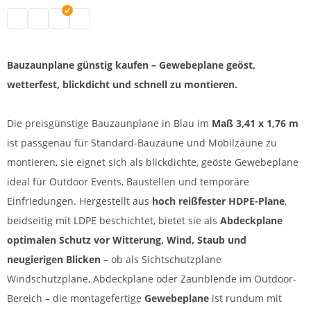
Sichtschutzplane mit Ösen | schwarz
Abdeckplane mit Ösen | weiß
Bauzaunplane günstig | blau
Plane Bauzaun | grün
Bauzaunplane günstig kaufen – Gewebeplane geöst,
wetterfest, blickdicht und schnell zu montieren.
Die preisgünstige Bauzaunplane in Blau im
Maß 3,41 x 1,76 m
ist passgenau für Standard-Bauzäune und Mobilzäune zu
montieren, sie eignet sich als blickdichte, geöste Gewebeplane
ideal für Outdoor Events, Baustellen und temporäre
Einfriedungen. Hergestellt aus
hoch reißfester HDPE-Plane
,
beidseitig mit LDPE beschichtet, bietet sie als
Abdeckplane
optimalen Schutz vor Witterung, Wind, Staub und
neugierigen Blicken
– ob als Sichtschutzplane
Windschutzplane, Abdeckplane oder Zaunblende im Outdoor-
Bereich – die montagefertige
Gewebeplane
ist rundum mit