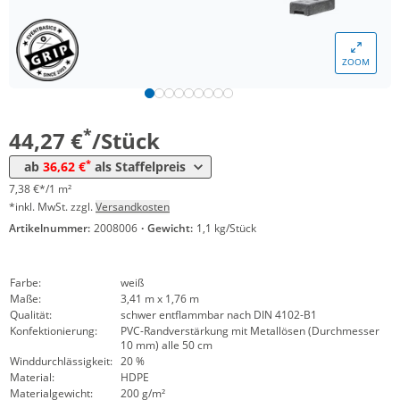
ZOOM
Menge
Preis
*
ab 25 Stück
36,62 €
6,10 €*/1m²
*
44,27 €
/Stück
*
ab
36,62 €
als Staffelpreis
7,38 €*/1 m²
*inkl. MwSt. zzgl.
Versandkosten
Artikelnummer:
2008006
·
Gewicht:
1,1 kg/Stück
Farbe:
weiß
Maße:
3,41 m x 1,76 m
Qualität:
schwer entflammbar nach DIN 4102-B1
Konfektionierung:
PVC-Randverstärkung mit Metallösen (Durchmesser
10 mm) alle 50 cm
Winddurchlässigkeit:
20 %
Material:
HDPE
Materialgewicht:
200 g/m²