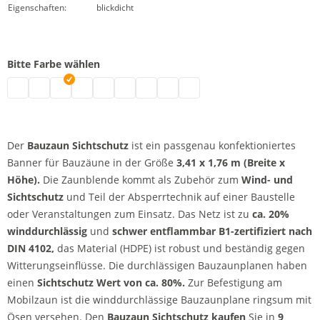
Eigenschaften:
blickdicht
Bitte Farbe wählen
Bauzaun Sichtschutz | grau
Bauzaun Sichtschutz | schwarz
Bauzaun Sichtschutz | weiß
Bauzaun Sichtschutz | blau
Bauzaun Sichtschutz | dunkelblau
Bauzaun Sichtschutz | grün
Bauzaun Sichtschutz | rot
Bauzaun Sichtschutz | gelb
Bauzaun Sichtschutz | orang
Der
Bauzaun Sichtschutz
ist ein passgenau konfektioniertes
Banner für Bauzäune in der Größe
3,41 x 1,76 m (Breite x
Höhe).
Die Zaunblende kommt als Zubehör zum
Wind- und
Sichtschutz
und Teil der Absperrtechnik auf einer Baustelle
oder Veranstaltungen zum Einsatz. Das Netz ist zu
ca. 20%
winddurchlässig
und
schwer entflammbar B1-zertifiziert nach
DIN 4102,
das Material (HDPE) ist robust und beständig gegen
Witterungseinflüsse. Die durchlässigen Bauzaunplanen haben
einen
Sichtschutz Wert von ca. 80%.
Zur Befestigung am
Mobilzaun ist die winddurchlässige Bauzaunplane ringsum mit
Ösen versehen. Den
Bauzaun Sichtschutz kaufen
Sie in
9