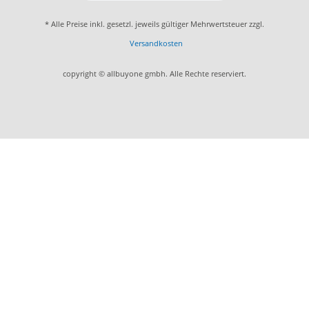
* Alle Preise inkl. gesetzl. jeweils gültiger Mehrwertsteuer zzgl.
Versandkosten
copyright © allbuyone gmbh. Alle Rechte reserviert.