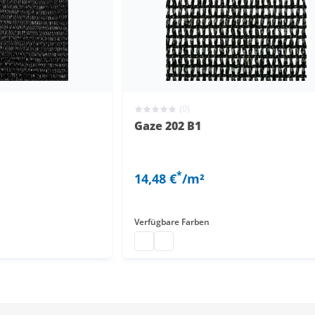
(0)
Gaze 202 B1
*
14,48 €
/m²
Verfügbare Farben
erkleidung
ividuell
Kunststoffnetz
Polyethylen Kunststoffnetz nach 