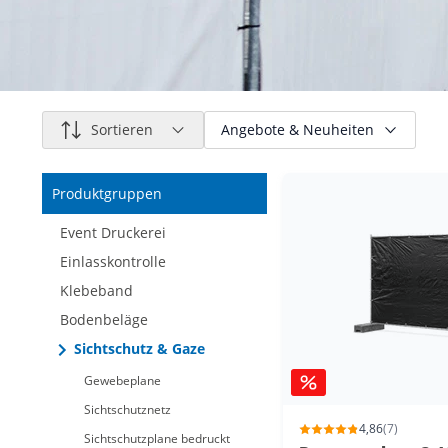
Sortieren
Angebote & Neuheiten
Produktgruppen
Nur reduzierte Artikel
Nur neue Artikel
Event Druckerei
Einlasskontrolle
Klebeband
Bodenbeläge
Sichtschutz & Gaze
Gewebeplane
Sichtschutznetz
4,86
(7)
Sichtschutzplane bedruckt