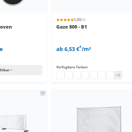
5,00
(1)
woven
Gaze 800 - B1
*
le
ab
6,53 €
/m²
Verfügbare Farben
hlbar
Gaze 800 - B1
Gaze 800 - B1
Gaze 800 - B1
Gaze 800 - B1
Gaze 800 - B1
Sichtschutznetz R
Gaze 800 - B
+2