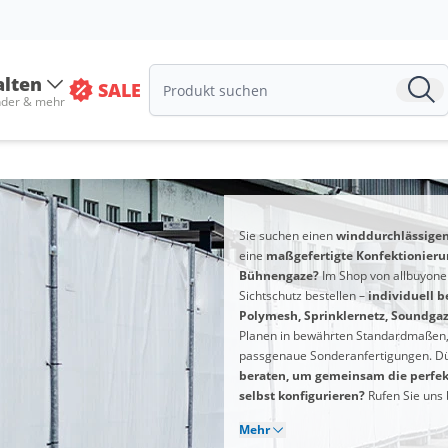
alten
SALE
nder & mehr
Sie suchen einen
winddurchlässigen 
eine
maßgefertigte Konfektionier
Bühnengaze?
Im Shop von allbuyone
Sichtschutz bestellen –
individuell b
Polymesh, Sprinklernetz, Soundgaz
Planen in bewährten Standardmaßen,
passgenaue Sonderanfertigungen. Dür
beraten, um gemeinsam die perfek
selbst konfigurieren?
Rufen Sie uns 
Mehr