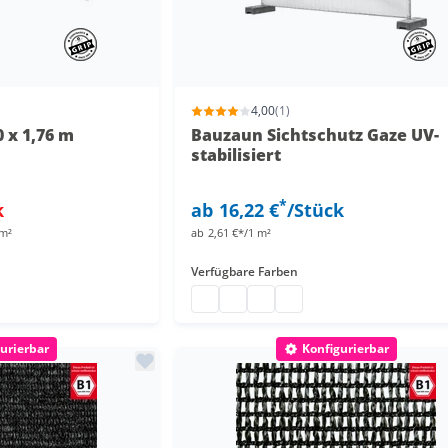
4,00
(1)
 x 1,76 m
Bauzaun Sichtschutz Gaze UV-
stabilisiert
*
k
ab
16,22 €
/Stück
 m²
ab
2,61 €*/1 m²
Verfügbare Farben
6 m
ß
Bauzaun Sichtschutz UV-stabilisiert
Sichtschutz Zaunblende
Bauzaun Sichtschutz UV-stabil
Bauzaun Sichtschutz UV-st
urierbar
Konfigurierbar