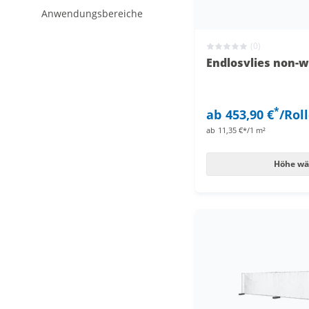
Anwendungsbereiche
(0)
Endlosvlies non-
*
ab
453,90 €
/Rol
ab
11,35 €*/1 m²
Höhe wä