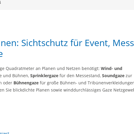
4
nen: Sichtschutz für Event, Mes
e
ige Quadratmeter an Planen und Netzen benötigt:
Wind- und
ne und Bühnen,
Sprinklergaze
für den Messestand,
Soundgaze
zur
en oder
Bühnengaze
für große Bühnen- und Tribünenverkleidungen
n Sie blickdichte Planen sowie winddurchlässiges Gaze Netzgewe
niert