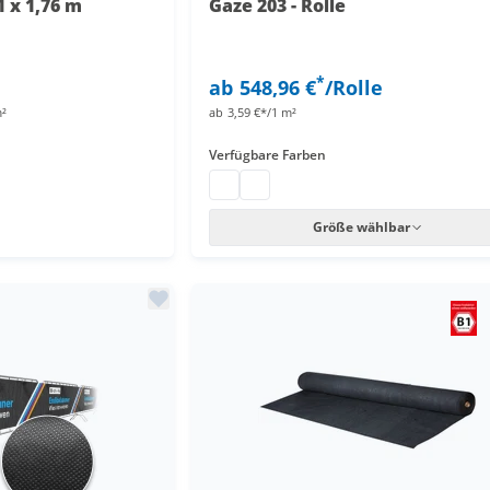
 x 1,76 m
Gaze 203 - Rolle
*
ab
548,96 €
/Rolle
m²
ab
3,59 €*/1 m²
Verfügbare Farben
 Ösen
 Ösen
 günstig
uzaun
Sichtschutzblende Rolle
Bühnengaze
Größe wählbar