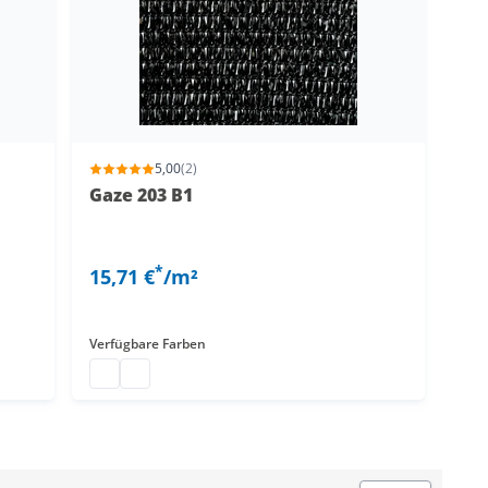
5,00
(2)
Gaze 203 B1
*
15,71 €
/m²
Verfügbare Farben
Maß
Windnetz
Kunststoffnetz nach Maß