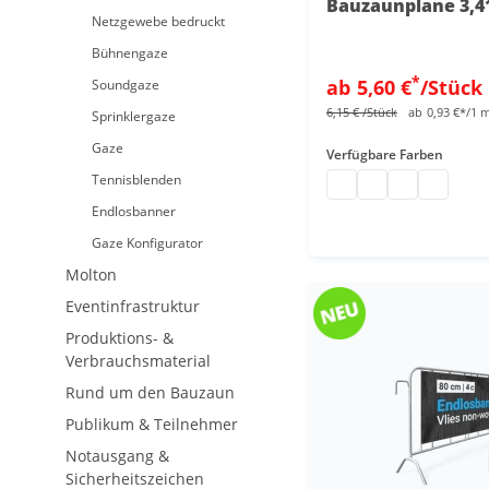
Bauzaunplane 3,41
Netzgewebe bedruckt
Bühnengaze
*
ab
5,60 €
/Stück
Soundgaze
6,15 €
/Stück
ab
0,93 €*/1 
Sprinklergaze
Gaze
Verfügbare Farben
Tennisblenden
Sichtschutzplane mit
Abdeckplane mit
Bauzaunplane
Plane Ba
Endlosbanner
Gaze Konfigurator
Molton
Eventinfrastruktur
Produktions- &
Verbrauchsmaterial
Rund um den Bauzaun
Publikum & Teilnehmer
Notausgang &
Sicherheitszeichen