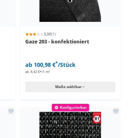
3,00
(1)
Gaze 203 - konfektioniert
*
ab
100,98 €
/Stück
ab
8,42 €*/1 m²
Maße wählbar
isiert
abilisiert
Konfigurierbar