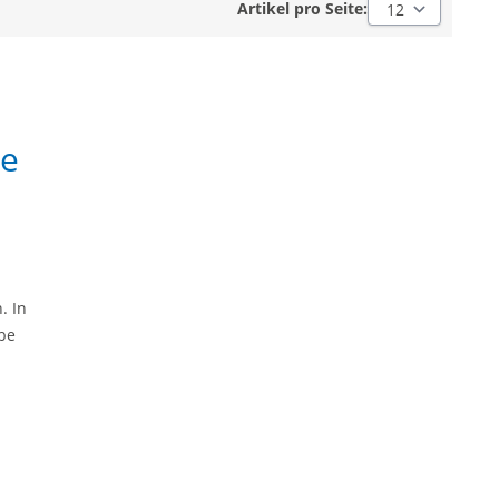
Artikel pro Seite:
Artikel pro Seite:
se
. In
be