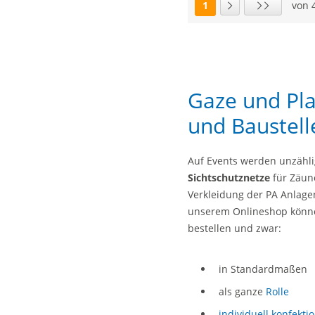
1
von 
Seite
Nächste Seite
Letzte Seite
Gaze und Pla
und Baustell
Auf Events werden unzähl
Sichtschutznetze
für Zäu
Verkleidung der PA Anlag
unserem Onlineshop könne
bestellen und zwar:
in Standardmaßen
als ganze
Rolle
individuell konfektio