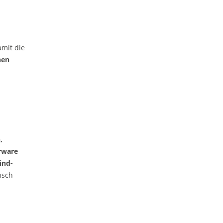
amit die
nen
,
rware
ind-
nsch