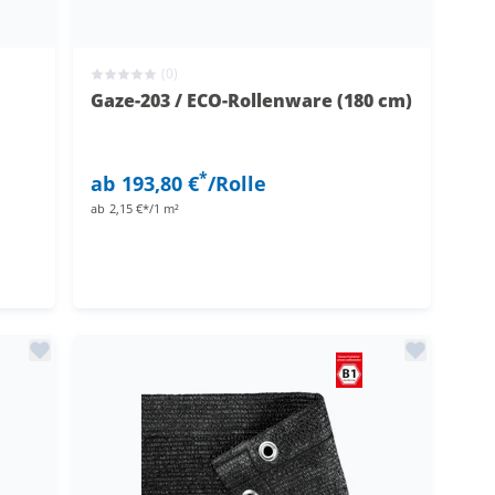
(0)
Gaze-203 / ECO-Rollenware (180 cm)
*
ab
193,80 €
/Rolle
ab
2,15 €*/1 m²
olle
1