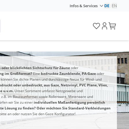
DE
|
EN
Infos & Services
oder blickdichten Sichtschutz für Zäune
oder
ung im Großformat?
Eine
bedruckte Zaunblende, PA-Gaze
oder
 können Sie dichte Planen und durchlässige Netze für Wind- und
edruckt oder unbedruckt, aus Gaze, Netzvinyl, PVC Plane, Vlies,
e u.v.m.
Unser Sortiment umfasst Netzgewebe und
 z.B. im Bauzaunformat sowie Rollenware, Meterware und
fen wir Sie zu einer
individuellen Maßanfertigung persönlich
te Lösung zu finden? Oder möchten Sie Standard-Verkleidungen
bitte an oder nutzen Sie den Gaze Konfigurator!