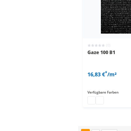
(0)
Gaze 100 B1
*
16,83 €
/m²
Verfügbare Farben
Gaze 100 B1 Bühnenv
Kunststoffnetz ind