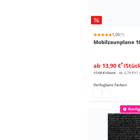
5,00
(1)
Mobilzaunplane 10
*
ab
13,90 €
/Stüc
17,58 €
/Stück
ab
0,79 €*/1
Verfügbare Farben
Gewebeplane 10 x 1,7
Gewebeplane gro
Konfig