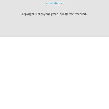
Versandkosten
copyright © allbuyone gmbh. Alle Rechte reserviert.