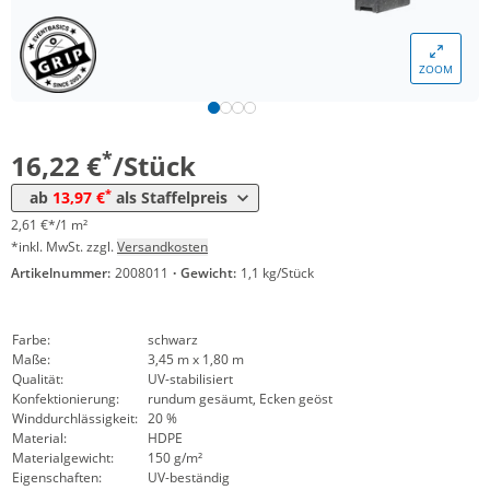
Menge
Preis
*
ab 20 Stück
15,50 €
2,50 €*/1m²
ZOOM
*
ab 60 Stück
14,99 €
2,41 €*/1m²
*
ab 150 Stück
13,97 €
2,25 €*/1m²
*
16,22 €
/Stück
*
ab
13,97 €
als Staffelpreis
2,61 €*/1 m²
*inkl. MwSt. zzgl.
Versandkosten
Artikelnummer:
2008011
·
Gewicht:
1,1 kg/Stück
Farbe:
schwarz
Maße:
3,45 m x 1,80 m
Qualität:
UV-stabilisiert
Konfektionierung:
rundum gesäumt, Ecken geöst
Winddurchlässigkeit:
20 %
Material:
HDPE
Materialgewicht:
150 g/m²
Eigenschaften:
UV-beständig