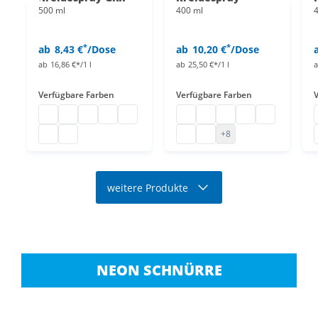
500 ml
400 ml
*
*
ab
8,43 €
/Dose
ab
10,20 €
/Dose
ab
16,86 €*/1 l
ab
25,50 €*/1 l
Verfügbare Farben
Verfügbare Farben
Kreidespray GRIP
Kreide Spray
Kreidespray
Kreidespray 500 ml Dose
Kreide Spraydose
Kreidespray
Kreidespray
Kreidespray
Sprühkreide
Kreidespray
Kreide Markierungsspray
Kreidespray wasserlöslich
Kreidespray abwaschbar
Kreidespray Neon
+8
weitere Produkte
NEON SCHNÜRRE