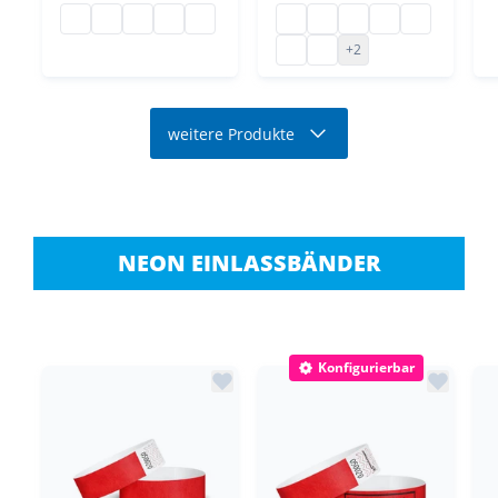
Gewebeklebeband neon
Gewebeklebeband neon
Neonklebeband
Fluoreszierendes Klebeband
Gewebeklebeband neon
Artist Tape
Artist Tape
Artist Tape
Artist Tape
Artist Tape
Artist Tape
Artist Tape
+2
weitere Produkte
NEON EINLASSBÄNDER
Konfigurierbar