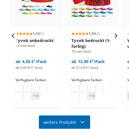
5,00
(1)
5,00
(2)
Tyvek unbedruckt
Tyvek bedruckt (1-
19 mm breit
farbig)
19 mm breit
*
*
ab
4,50 €
/Pack
ab
12,90 €
/Pack
ab
0,05 €*/1 Stück
ab
0,13 €*/1 Stück
Verfügbare Farben
Verfügbare Farben
Tyvek Bänder
Tyvek Bändchen
Tyvek Bänder 19mm
Einlassarmbänder Tyvek
Partybändchen Papier
Tyvek Bänder bedrucken
Bedruckte Papier Einlass
Einlassbänder Papier
Kontrollarmbänd
Kontrollbänd
Tyvek Bänder unbedruckt
Papier Eintrittsbänder
Kontrollbändchen 1-farbig be
Einlassbänder 19 mm
+10
+10
weitere Produkte