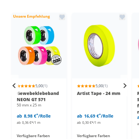
Unsere Empfehlung
5,00
(1)
5,00
(1)
Gewebeklebeband
Artist Tape - 24 mm
NEON GT 571
50 mm x 25 m
*
*
ab
8,98 €
/Rolle
ab
16,69 €
/Rolle
ab
0,36 €*/1 m
ab
0,30 €*/1 m
Verfügbare Farben
Verfügbare Farben