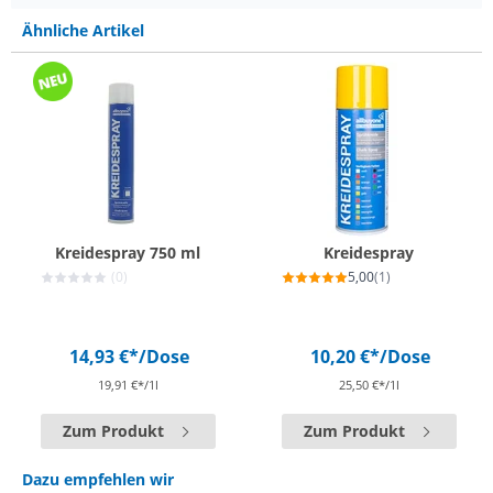
Ähnliche Artikel
Kreidespray 750 ml
Kreidespray
(0)
5,00
(1)
14,93 €*
/Dose
10,20 €*
/Dose
19,91 €*/1l
25,50 €*/1l
Zum Produkt
Zum Produkt
Dazu empfehlen wir