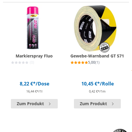
Markierspray Fluo
Gewebe-Warnband GT 571
(0)
5,00
(1)
8,22 €*
/Dose
10,45 €*
/Rolle
16,44 €*/1l
0,42 €*/1m
Zum Produkt
Zum Produkt