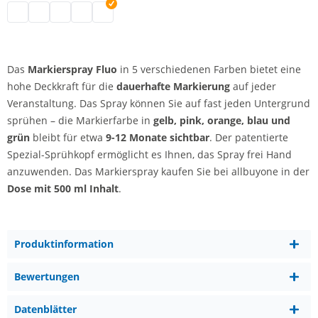
Markierspray | blau
Markierspray | grün
Markierspray | pink
Markierspray | grellorange
Markierspray | gelb
Das
Markierspray Fluo
in 5 verschiedenen Farben bietet eine
hohe Deckkraft für die
dauerhafte Markierung
auf jeder
Veranstaltung. Das Spray können Sie auf fast jeden Untergrund
sprühen – die Markierfarbe in
gelb, pink, orange, blau und
grün
bleibt für etwa
9-12 Monate sichtbar
. Der patentierte
Spezial-Sprühkopf ermöglicht es Ihnen, das Spray frei Hand
anzuwenden. Das Markierspray kaufen Sie bei allbuyone in der
Dose mit 500 ml Inhalt
.
Produktinformation
Bewertungen
Datenblätter