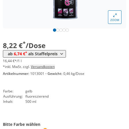
Menge
Preis
ZOOM
*
ab 12 Dosen
7,54 €
15,08 €*/1l
*
ab 24 Dosen
6,74 €
13,48 €*/1l
*
8,22 €
/Dose
*
ab
6,74 €
als Staffelpreis
16,44 €*/1 l
*inkl. MwSt. zzgl.
Versandkosten
Artikelnummer:
1013001
·
Gewicht:
0,46 kg/Dose
Farbe:
gelb
Ausführung:
fluoreszierend
Inhalt:
500 ml
Bitte Farbe wählen