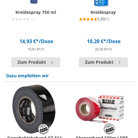
Kreidespray 750 ml
Kreidespray
(0)
5,00
(1)
14,93 €*
/Dose
10,20 €*
/Dose
19,91 €*/1l
25,50 €*/1l
Zum Produkt
Zum Produkt
Dazu empfehlen wir
Gewebeklebeband GT 561 -
Absperrband 500m LDPE