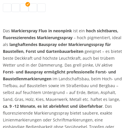
Markierspray | blau
Markierspray | grün
Markierspray | pink
Markierspray | grellorange
Markierspray | gelb
Das
Markierspray Fluo in neonpink
ist ein
hoch sichtbares,
fluoreszierendes Markierungsspray
– hoch pigmentiert, ideal
als
langhaftendes Bauspray oder Markierungsspray für
Baustellen, Forst und Gartenbauarbeiten
geeignet – es bietet
beste Deckkraft und höchste Leuchtkraft, auch bei trübem
Wetter und in der Dämmerung. Das grell pinke, UV aktive
Forst- und Bauspray ermöglicht professionelle Forst- und
Baustellenmarkierungen
im Landschaftsbau, beim Hoch- und
Tiefbau, auf Baustellen sowie im Straßenbau und Bergbau –
selbst auf feuchtem Untergrund – auf Erde, Beton, Asphalt,
Sand, Gras, Holz, Kies, Mauerwerk, Metall etc. haftet es lange,
ca. 9 -12 Monate, es ist abriebfest und überfahrbar
. Das
fluoreszierende Markierungsspray bietet saubere, exakte
Linienmarkierungen oder Schriftmarkierungen, eine
einhändige Bedienbarkeit ohne Sprühnebel, Tropfen oder