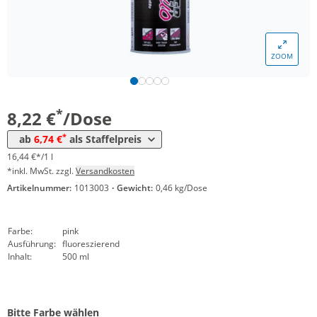
Menge
Preis
ZOOM
*
ab 12 Dosen
7,54 €
15,08 €*/1l
*
ab 24 Dosen
6,74 €
13,48 €*/1l
*
8,22 €
/Dose
*
ab
6,74 €
als Staffelpreis
16,44 €*/1 l
*inkl. MwSt. zzgl.
Versandkosten
Artikelnummer:
1013003
·
Gewicht:
0,46 kg/Dose
Farbe:
pink
Ausführung:
fluoreszierend
Inhalt:
500 ml
Bitte Farbe wählen