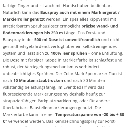
farbige Finger und ist auch mit Handschuhen bedienbar.
Naturlich kann das
Bauspray auch mit einem Markiergerät /
Markierroller genutzt
werden. Ein spezielles Kippventil mit
arretierbarem Sprühauslöser ermöglicht
präzise Wand- und
Bodenmarkierungen bis 250 m
Länge. Das Forst- und
Bauspray in der
500 ml Dose ist umweltfreundlich
und nicht
gesundheitsgefährdend, verfügt über ein selbstreinigendes
System und lässt sich zu
100% leer sprühen
– ohne Entlüftung.
Die Dose mit farbiger Kappe in Markierfarbe ist schlagfest und
robust, der Verriegelungsmechanismus verhindert
unbeabsichtigtes Sprühen. Der Color Mark Spotmarker Fluo ist
nach
10 Minuten staubtrocken
und nach 30 Minuten
vollständig belastungsfähig. Im Eventbedarf wird das
fluoreszierende Markierungsspray deshalb häufig zur
strapazierfähigen Parkplatzmarkierung, oder für andere
überfahrbare Baustellenmarkierungen genutzt. Die
Markierfarbe kann in einer
Temperaturspanne von -20 bis + 50
C°
verwendet werden. Das Kennzeichnungsspray zur Forst-