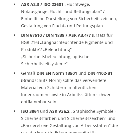
ASR A2.3 / ISO 23601
„Fluchtwege,
Notausgänge, Flucht- und Rettungsplan“ /
Einheitliche Darstellung von Sicherheitszeichen,
Gestaltung von Flucht- und Rettungsplan
DIN 67510
/ DIN 1838 / ASR A3.4/7
(Ersatz für
BGR 216) „Langnachleuchtende Pigmente und
Produkte“/ „Beleuchtung“
„Sicherheitsbeleuchtung, optische
Sicherheitsleitsysteme“
Gemäß
DIN EN Norm 13501
und
DIN 4102-B1
(Brandschutz-Norm) sollte das verwendete
Material von Schildern in öffentlichen
Innenräumen sowie in Arbeitsstätten schwer
entflammbar sein.
ISO 3864
und
ASR V3a.2
„Graphische Symbole -
Sicherheitsfarben und Sicherheitszeichen“ und
„Barrierefreie Gestaltung von Arbeitsstätten“ die
u.a. die korrekte Erkennungsweite für