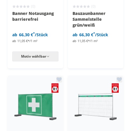
(0)
(0)
Banner Notausgang
Bauzaunbanner
barrierefrei
Sammelstelle
grün/weiß
*
*
ab
66,30 €
/Stück
ab
66,30 €
/Stück
ab
11,05 €*/1 m²
ab
11,05 €*/1 m²
Motiv wählbar