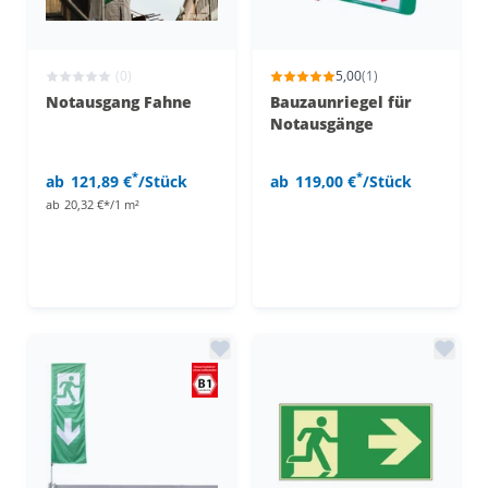
(0)
5,00
(1)
Notausgang Fahne
Bauzaunriegel für
Notausgänge
*
*
ab
121,89 €
/Stück
ab
119,00 €
/Stück
ab
20,32 €*/1 m²