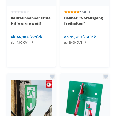
(0)
5,00
(1)
Bauzaunbanner Erste
Banner "Notausgang
Hilfe grün/weiß
freihalten"
*
*
ab
66,30 €
/Stück
ab
15,20 €
/Stück
ab
11,05 €*/1 m²
ab
29,80 €*/1 m²