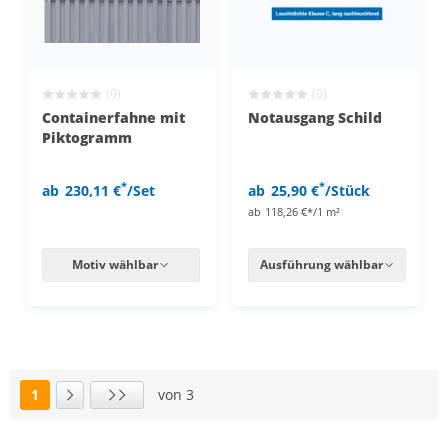
(0)
(0)
Containerfahne mit
Notausgang Schild
Piktogramm
*
*
ab
230,11 €
/Set
ab
25,90 €
/Stück
ab
118,26 €*/1 m²
Motiv wählbar
Ausführung wählbar
1
von 3
Seite
Nächste Seite
Letzte Seite