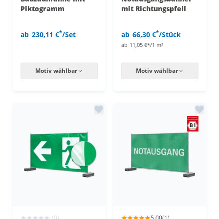
Piktogramm
mit Richtungspfeil
*
*
ab
230,11 €
/Set
ab
66,30 €
/Stück
ab
11,05 €*/1 m²
Motiv wählbar
Motiv wählbar
(0)
5,00
(1)