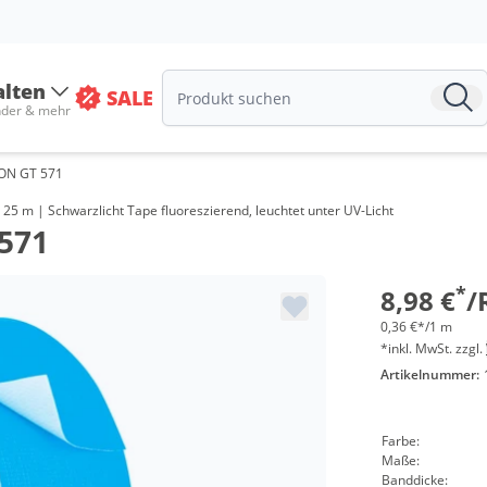
alten
SALE
nder & mehr
ON GT 571
Menge
 m | Schwarzlicht Tape fluoreszierend, leuchtet unter UV-Licht
571
ab 24 Roll
ab 48 Roll
*
8,98 €
/
0,36 €*/1 m
*inkl. MwSt. zzgl.
Artikelnummer:
Farbe:
Maße:
Banddicke: