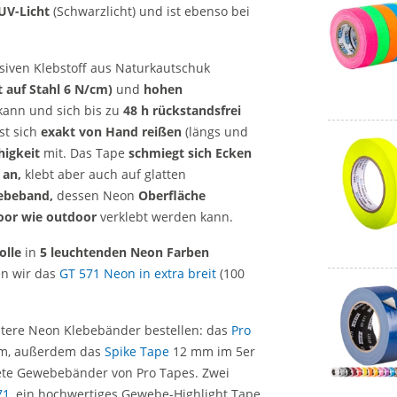
UV-Licht
(Schwarzlicht) und ist ebenso bei
siven Klebstoff aus Naturkautschuk
t auf Stahl 6 N/cm)
und
hohen
kann und sich bis zu
48 h rückstandsfrei
st sich
exakt von Hand reißen
(längs und
igkeit
mit. Das Tape
schmiegt sich Ecken
 an,
klebt aber auch auf glatten
lebeband,
dessen Neon
Oberfläche
oor wie outdoor
verklebt werden kann.
olle
in
5 leuchtenden Neon Farben
n wir das
GT 571 Neon in extra breit
(100
tere Neon Klebebänder bestellen: das
Pro
m, außerdem das
Spike Tape
12 mm im 5er
ete Gewebebänder von Pro Tapes. Zwei
71
, ein hochwertiges Gewebe-Highlight Tape