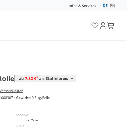
DE
|
EN
Infos & Services
Preis
*
en
8,35 €
0,33 €*/1m
*
en
7,82 €
0,31 €*/1m
Rolle
*
ab
7,82 €
als Staffelpreis
Versandkosten
1008307
·
Gewicht:
0,5 kg/Rolle
neonblau
50 mm x 25 m
0,30 mm