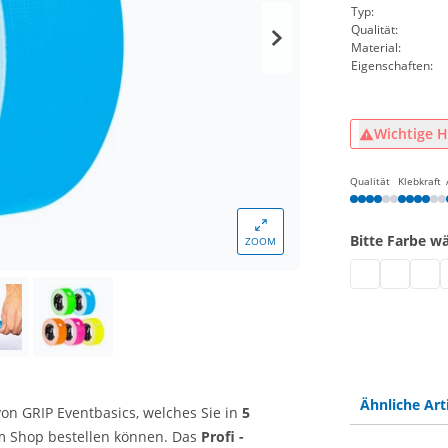
Typ:
Qualität:
Material:
Eigenschaften:
Wichtige H
Qualität
Klebkraft
Bitte Farbe w
ZOOM
Gewebeklebeb
Neonkleb
Gewe
F
Ähnliche Art
on GRIP Eventbasics, welches Sie in
5
em Shop bestellen können. Das
Profi -