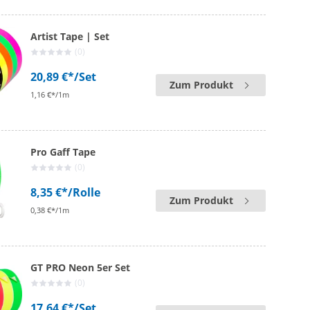
Artist Tape | Set
(0)
20,89 €*
/Set
Zum Produkt
1,16 €*/1m
Pro Gaff Tape
(0)
8,35 €*
/Rolle
Zum Produkt
0,38 €*/1m
GT PRO Neon 5er Set
(0)
17,64 €*
/Set