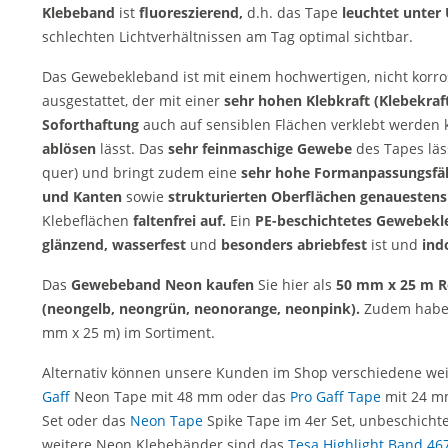
Klebeband
ist
fluoreszierend,
d.h. das Tape
leuchtet unter 
schlechten Lichtverhältnissen am Tag optimal sichtbar.
Das Gewebekleband ist mit einem hochwertigen, nicht korro
ausgestattet, der mit einer
sehr hohen Klebkraft
(Klebekraf
Soforthaftung
auch
auf sensiblen Flächen verklebt werden 
ablösen
lässt. Das
sehr feinmaschige Gewebe
des Tapes läs
quer) und bringt zudem eine
sehr hohe Formanpassungsfäh
und Kanten
sowie
strukturierten Oberflächen genauestens
Klebeflächen
faltenfrei auf.
Ein
PE-beschichtetes Gewebek
glänzend, wasserfest
und
besonders abriebfest
ist und
ind
Das
Gewebeband Neon kaufen
Sie hier als
50 mm x 25 m R
(neongelb, neongrün, neonorange, neonpink).
Zudem habe
mm x 25 m) im Sortiment.
Alternativ können unsere Kunden im Shop verschiedene wei
Gaff
Neon Tape mit 48 mm oder das
Pro Gaff Tape
mit 24 m
Set oder das
Neon Tape
Spike Tape im 4er Set, unbeschicht
weitere Neon Klebebänder sind das
Tesa Highlight Band 46