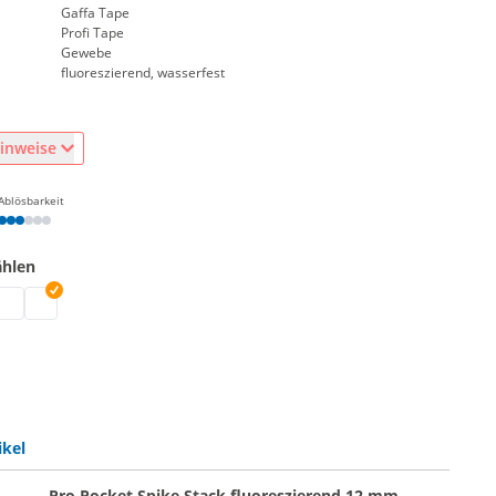
Gaffa Tape
Profi Tape
Gewebe
fluoreszierend, wasserfest
inweise
Ablösbarkeit
ählen
and neon | neongrün
eband | neongelb
beklebeband neon | neonorange
luoreszierendes Klebeband | neonpink
Gewebeklebeband neon | neonblau
ikel
Pro Pocket Spike Stack fluoreszierend 12 mm