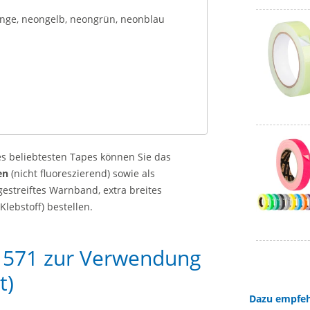
ange, neongelb, neongrün, neonblau
s beliebtesten Tapes können Sie das
en
(nicht fluoreszierend) sowie als
gestreiftes Warnband, extra breites
lebstoff) bestellen.
571 zur Verwendung
t)
Dazu empfeh