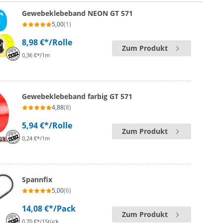
Gewebeklebeband NEON GT 571
5,00
(1)
8,98 €*
/Rolle
Zum Produkt
0,36 €*/1m
Gewebeklebeband farbig GT 571
4,88
(8)
5,94 €*
/Rolle
Zum Produkt
0,24 €*/1m
Spannfix
5,00
(6)
14,08 €*
/Pack
Zum Produkt
0,70 €*/1Stück