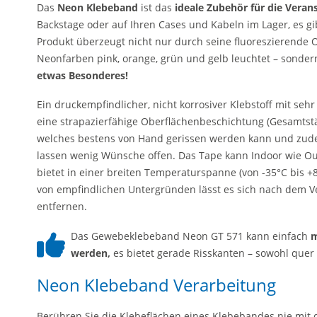
Das
Neon Klebeband
ist das
ideale Zubehör für die Veran
Backstage oder auf Ihren Cases und Kabeln im Lager, es g
Produkt überzeugt nicht nur durch seine fluoreszierende Ob
Neonfarben pink, orange, grün und gelb leuchtet – sonder
etwas Besonderes!
Ein druckempfindlicher, nicht korrosiver Klebstoff mit seh
eine strapazierfähige Oberflächenbeschichtung (Gesamtstä
welches bestens von Hand gerissen werden kann und zud
lassen wenig Wünsche offen. Das Tape kann Indoor wie Out
bietet in einer breiten Temperaturspanne (von -35°C bis +8
von empfindlichen Untergründen lässt es sich nach dem Ve
entfernen.
Das Gewebeklebeband Neon GT 571 kann einfach
m
werden,
es bietet gerade Risskanten – sowohl quer 
Neon Klebeband Verarbeitung
Berühren Sie die Klebeflächen eines Klebebandes nie mit 