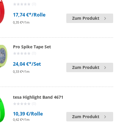
(0)
17,74 €*
/Rolle
Zum Produkt
0,35 €*/1m
Pro Spike Tape Set
(0)
24,04 €*
/Set
Zum Produkt
0,33 €*/1m
tesa Highlight Band 4671
(0)
10,39 €
/Rolle
Zum Produkt
0,42 €*/1m