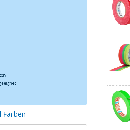
ten
geeignet
 Farben