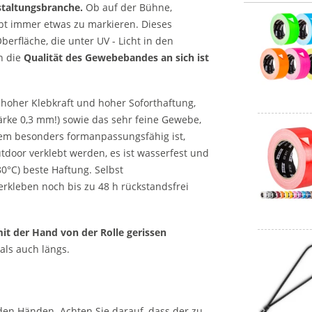
staltungsbranche.
Ob auf der Bühne,
ibt immer etwas zu markieren. Dieses
erfläche, die unter UV - Licht in den
n die
Qualität des Gewebebandes an sich ist
r hoher Klebkraft und hoher Soforthaftung,
rke 0,3 mm!) sowie das sehr feine Gewebe,
em besonders formanpassungsfähig ist,
door verklebt werden, es ist wasserfest und
0°C) beste Haftung. Selbst
rkleben noch bis zu 48 h rückstandsfrei
it der Hand von der Rolle gerissen
als auch längs.
den Händen. Achten Sie darauf, dass der zu