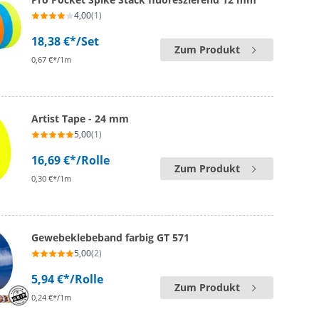
4,00
(1)
18,38 €*
/Set
Zum Produkt
0,67 €*/1m
Artist Tape - 24 mm
5,00
(1)
16,69 €*
/Rolle
Zum Produkt
0,30 €*/1m
Gewebeklebeband farbig GT 571
5,00
(2)
5,94 €*
/Rolle
Zum Produkt
0,24 €*/1m