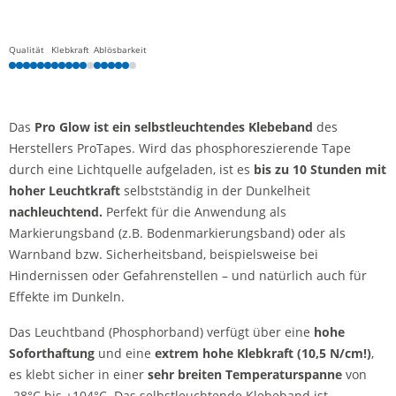
Qualität
Klebkraft
Ablösbarkeit
Das
Pro Glow ist ein selbstleuchtendes Klebeband
des
Herstellers ProTapes. Wird das phosphoreszierende Tape
durch eine Lichtquelle aufgeladen, ist es
bis zu 10 Stunden mit
hoher Leuchtkraft
selbstständig in der Dunkelheit
nachleuchtend.
Perfekt für die Anwendung als
Markierungsband (z.B. Bodenmarkierungsband) oder als
Warnband bzw. Sicherheitsband, beispielsweise bei
Hindernissen oder Gefahrenstellen – und natürlich auch für
Effekte im Dunkeln.
Das Leuchtband (Phosphorband) verfügt über eine
hohe
Soforthaftung
und eine
extrem hohe Klebkraft (10,5 N/cm!)
,
es klebt sicher in einer
sehr breiten Temperaturspanne
von
-28°C bis +104°C. Das selbstleuchtende Klebeband ist