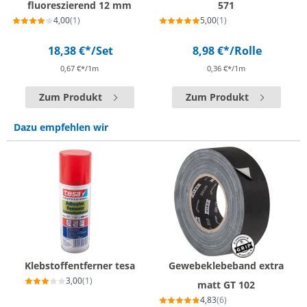
fluoreszierend 12 mm
571
4,00
(1)
5,00
(1)
18,38 €*
/Set
8,98 €*
/Rolle
0,67 €*/1m
0,36 €*/1m
Zum Produkt
Zum Produkt
Dazu empfehlen wir
Klebstoffentferner tesa
Gewebeklebeband extra
3,00
(1)
matt GT 102
4,83
(6)