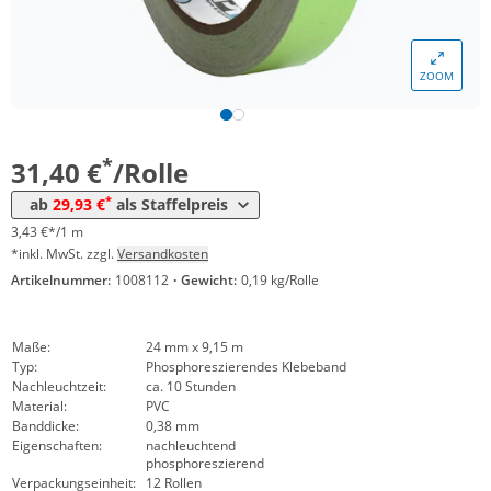
ZOOM
Menge
Preis
*
ab 12 Rollen
29,93 €
3,27 €*/1m
*
31,40 €
/Rolle
*
ab
29,93 €
als Staffelpreis
3,43 €*/1 m
*inkl. MwSt. zzgl.
Versandkosten
Artikelnummer:
1008112
·
Gewicht:
0,19 kg/Rolle
Maße:
24 mm x 9,15 m
Typ:
Phosphoreszierendes Klebeband
Nachleuchtzeit:
ca. 10 Stunden
Material:
PVC
Banddicke:
0,38 mm
Eigenschaften:
nachleuchtend
phosphoreszierend
Verpackungseinheit:
12 Rollen