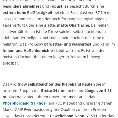
besonders abriebfest
und
robust,
es besticht durch eine
extrem hohe Reißfestigkeit
bei einer Bruchlast von 87 N/cm.
Das 0,38 mm dicke und dennoch formanpassungsfähige PVC
Tape verfügt über eine
glatte, matte Oberfläche.
Bei hellen
Lichtverhältnissen ist die Farbe solcher selbstleuchtenden
Klebebänder hellgelb, bei Dunkelheit leuchtet das Tape in
hellgrün. Das Pro Glow ist
wetter- und wasserfest
und kann im
Innen- und Außenbereich
verklebt werden. Es ist von den
meisten Flächen über einen längeren Zeitraum hinweg
ablösbar.
Das
Pro Glow selbstleuchtendes Klebeband kaufen
Sie in
unserem Shop in der
Breite 24 mm,
bei einer
Länge von 9,15
m.
Alternativ bietet Ihnen unser Sortiment auch das
Phosphorband GT Phos
- ein PVC Klebeband unserer eigenen
Marke GRIP Eventbasics in guter Qualität zu fairen Preisen
sowie das fluoreszierende
Gewebeband Neon GT 571
oder das