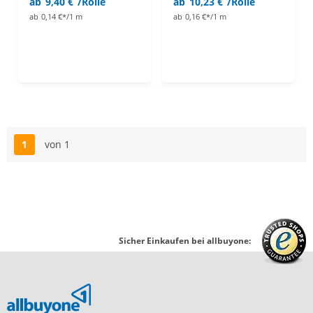
ab
9,40 €
/Rolle
ab
10,23 €
/Rolle
ab
0,14 €*/1 m
ab
0,16 €*/1 m
1
von 1
Seite
Sicher Einkaufen bei allbuyone: