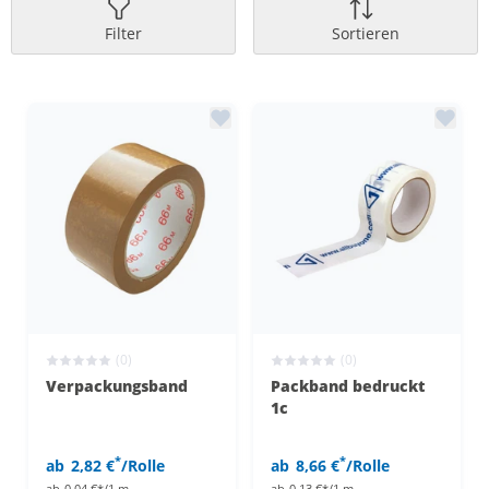
Filter
Sortieren
(0)
(0)
Verpackungsband
Packband bedruckt
1c
*
*
ab
2,82 €
/Rolle
ab
8,66 €
/Rolle
ab
0,04 €*/1 m
ab
0,13 €*/1 m