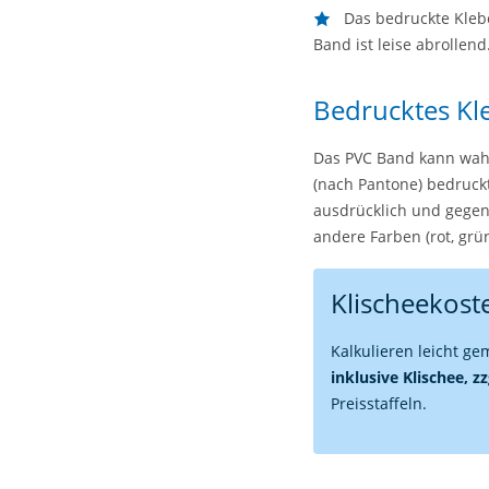
Das bedruckte Kleb
Band ist leise abrollend
Bedrucktes Kl
Das PVC Band kann wahl
(nach Pantone) bedruck
ausdrücklich und gegen
andere Farben (rot, grün
Klischeekoste
Kalkulieren leicht g
inklusive Klischee, z
Preisstaffeln.