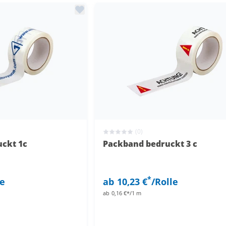
(0)
ckt 1c
Packband bedruckt 3 c
*
le
ab
10,23 €
/Rolle
ab
0,16 €*/1 m