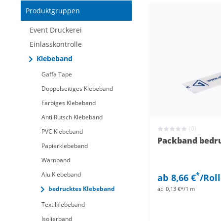
Nur reduzierte Artikel
Produktgruppen
Nur neue Artikel
Event Druckerei
Einlasskontrolle
Klebeband
Gaffa Tape
Doppelseitiges Klebeband
Farbiges Klebeband
Anti Rutsch Klebeband
(0)
PVC Klebeband
Packband bedru
Papierklebeband
Warnband
Alu Klebeband
*
ab
8,66 €
/Rol
bedrucktes Klebeband
ab
0,13 €*/1 m
Textilklebeband
Isolierband