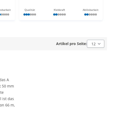
ösbarkeit
Qualität
Klebkraft
Ablösbarkeit
Artikel pro Seite:
Artikel pro Seite:
das A
st 50 mm
ute
 ist das
von 66 m,