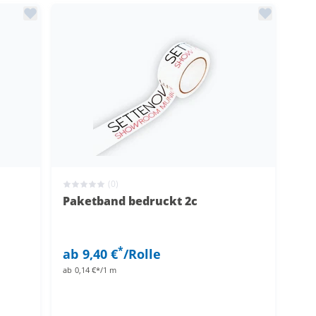
(0)
Paketband bedruckt 2c
*
ab
9,40 €
/Rolle
ab
0,14 €*/1 m