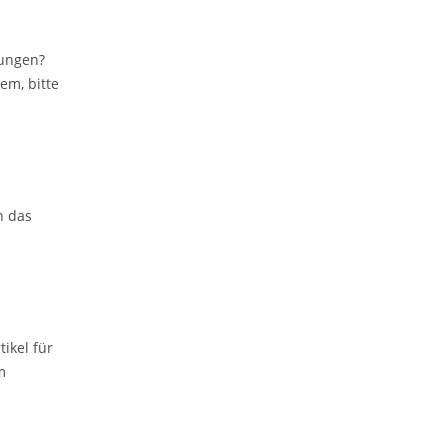
lungen?
em, bitte
h das
ikel für
m