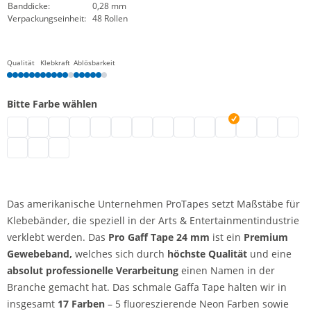
Banddicke:
0,28 mm
Verpackungseinheit:
48 Rollen
Qualität
Klebkraft
Ablösbarkeit
Bitte Farbe wählen
Pro Gaff Tape Schwarzlicht Klebeband | fluoreszierend gelb
Pro Gaff Tape | fluoreszierend grün
Pro Gaff Tape | fluoreszierend orange
Pro Gaff Tape | grau
Pro Gaff Tape | schwarz
Klebeband fluoreszierend pink
Pro Gaff Tape | weiß
Pro Gaff Tape | fluoreszierend bl
Pro Gaff Tape | blau
Pro Gaff Tape | dunkelb
Pro Gaff Tape | rot
Pro Gaff Tape | l
Pro Gaff T
Pro Gaf
Pro Gaff Tape | petrol
Pro Gaff Tape | hellbraun
Pro Gaff Tape | sonnengelb
Das amerikanische Unternehmen ProTapes setzt Maßstäbe für
Klebebänder, die speziell in der Arts & Entertainmentindustrie
verklebt werden. Das
Pro Gaff Tape 24 mm
ist ein
Premium
Gewebeband,
welches sich durch
höchste Qualität
und eine
absolut professionelle Verarbeitung
einen Namen in der
Branche gemacht hat. Das schmale Gaffa Tape halten wir in
insgesamt
17 Farben
– 5 fluoreszierende Neon Farben sowie