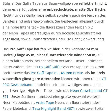
Bühne:
Das Gaffa Tape aus Baumwollgewebe
reflektiert nicht,
denn es verfügt über eine
unbeschichtete, matte Oberfläche.
Nicht nur das Gaffa Tape selbst, sondern auch die Farben des
Bandes sind außergewöhnlich. Sie bestechen allesamt durch
eine hohe Intensität – die fluoreszierenden Farben (FL)
der Neon Tapes überzeugen durch höchste Leuchtkraft bei
Tageslicht, sowie unübertroffen unter UV Licht (Schwarzlicht).
Das
Pro Gaff Tape kaufen
Sie
hier
in der Variante
24 mm
Breite (Länge 45 m, nicht fluoreszierende Bänder 50 m)
zu
einem fairen Preis, bei schnellem Versand! Unser Sortiment
bietet zudem dieses
Pro Gaff Gaffer
von ProTapes mit 12 mm
Breite sowie das
Pro Gaff Tape mit 48 mm Breite
. Als
im Preis
wesentlich günstigere Alternative
können wir Ihnen unser
GT
PRO Gewebeband
empfehlen, ein hochwertiges und absolut
gleichwertiges High End Tape sowie das
Neon Gewebeband GT
571
. Unser Sortiment umfasst eine große Auswahl weiterer
Neon Klebebänder:
Artist Tape
Neon, ein fluoreszierendes
Papierklebeband,
Tesa Highlight Band 4671
sowie zwei Spike