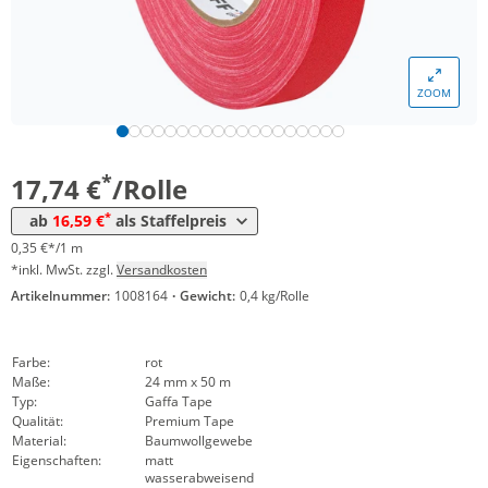
ZOOM
Menge
Preis
*
ab 48 Rollen
16,59 €
0,33 €*/1m
*
17,74 €
/Rolle
*
ab
16,59 €
als Staffelpreis
0,35 €*/1 m
*inkl. MwSt. zzgl.
Versandkosten
Artikelnummer:
1008164
·
Gewicht:
0,4 kg/Rolle
Farbe:
rot
Maße:
24 mm x 50 m
Typ:
Gaffa Tape
Qualität:
Premium Tape
Material:
Baumwollgewebe
Eigenschaften:
matt
wasserabweisend