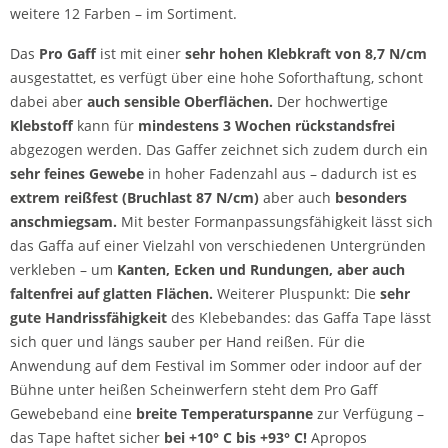
weitere 12 Farben – im Sortiment.
Das
Pro Gaff
ist mit einer
sehr hohen Klebkraft von 8,7 N/cm
ausgestattet, es verfügt über eine hohe Soforthaftung, schont
dabei aber
auch sensible Oberflächen.
Der hochwertige
Klebstoff
kann für
mindestens 3 Wochen rückstandsfrei
abgezogen werden. Das Gaffer zeichnet sich zudem durch ein
sehr feines Gewebe
in hoher Fadenzahl aus – dadurch ist es
extrem reißfest (Bruchlast 87 N/cm)
aber auch
besonders
anschmiegsam.
Mit bester Formanpassungsfähigkeit lässt sich
das Gaffa auf einer Vielzahl von verschiedenen Untergründen
verkleben – um
Kanten, Ecken und Rundungen, aber auch
faltenfrei auf glatten Flächen.
Weiterer Pluspunkt: Die
sehr
gute Handrissfähigkeit
des Klebebandes: das Gaffa Tape lässt
sich quer und längs sauber per Hand reißen. Für die
Anwendung auf dem Festival im Sommer oder indoor auf der
Bühne unter heißen Scheinwerfern steht dem Pro Gaff
Gewebeband eine
breite Temperaturspanne
zur Verfügung –
das Tape haftet sicher
bei +10° C bis +93° C!
Apropos