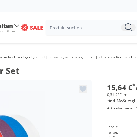
alten
SALE
nder & mehr
n hochwertiger Qualität | schwarz, weiß, blau, lila rot | ideal zum Kennzeichne
r Set
*
15,64 €
0,31 €*/1 m
*inkl. MwSt. zzgl.
Artikelnummer:
Inhalt:
Farbe: