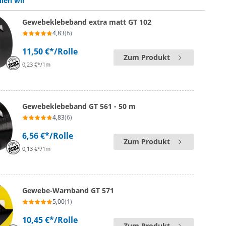
len wir
Gewebeklebeband extra matt GT 102
4,83
(6)
11,50 €*
/Rolle
Zum Produkt
0,23 €*/1m
Gewebeklebeband GT 561 - 50 m
4,83
(6)
6,56 €*
/Rolle
Zum Produkt
0,13 €*/1m
Gewebe-Warnband GT 571
5,00
(1)
10,45 €*
/Rolle
Zum Produkt