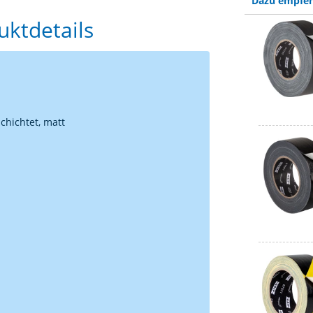
Dazu empfeh
ktdetails
chichtet, matt