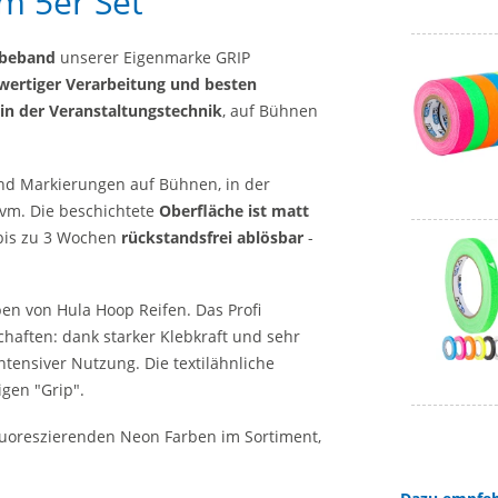
m 5er Set
ebeband
unserer Eigenmarke GRIP
wertiger Verarbeitung und besten
 in der Veranstaltungstechnik
, auf Bühnen
nd Markierungen auf Bühnen, in der
uvm. Die beschichtete
Oberfläche ist matt
is zu 3 Wochen
rückstandsfrei ablösbar
-
en von Hula Hoop Reifen. Das Profi
haften: dank starker Klebkraft und sehr
intensiver Nutzung. Die textilähnliche
gen "Grip".
fluoreszierenden Neon Farben im Sortiment,