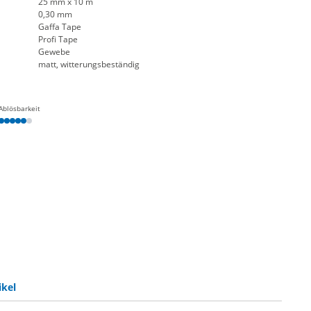
25 mm x 10 m
0,30 mm
Gaffa Tape
Profi Tape
Gewebe
matt, witterungsbeständig
Ablösbarkeit
ikel