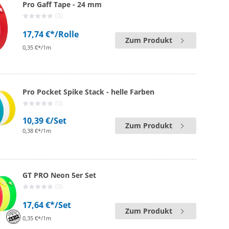
Pro Gaff Tape - 24 mm
(0)
17,74 €*
/Rolle
Zum Produkt
0,35 €*/1m
Pro Pocket Spike Stack - helle Farben
(0)
10,39 €
/Set
Zum Produkt
0,38 €*/1m
GT PRO Neon 5er Set
(0)
17,64 €*
/Set
Zum Produkt
0,35 €*/1m