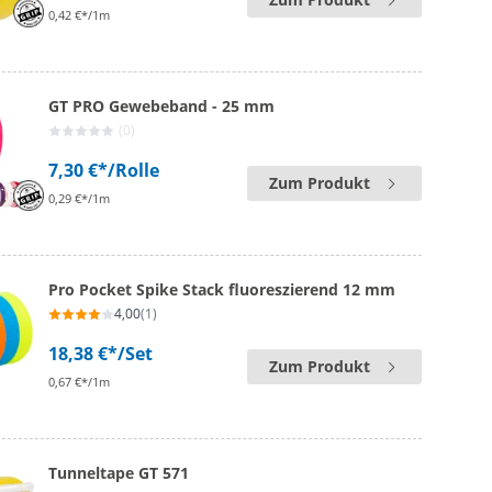
0,42 €*/1m
GT PRO Gewebeband - 25 mm
(0)
7,30 €*
/Rolle
Zum Produkt
0,29 €*/1m
Pro Pocket Spike Stack fluoreszierend 12 mm
4,00
(1)
18,38 €*
/Set
Zum Produkt
0,67 €*/1m
Tunneltape GT 571