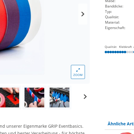
Maße:
Banddicke:
Typ:
Qualität:
Material:
Eigenschaft:
Qualität
Klebkraft
ZOOM
Ähnliche Art
nd unserer Eigenmarke GRIP Eventbasics.
en und bester Verarbeitung - für höchste