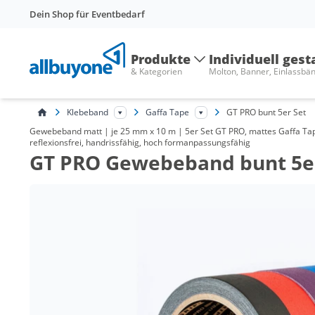
Dein Shop für Eventbedarf
Produkte
Individuell gest
& Kategorien
Molton, Banner, Einlassbä
Klebeband
Gaffa Tape
GT PRO bunt 5er Set
Gewebeband matt | je 25 mm x 10 m | 5er Set GT PRO, mattes Gaffa Tape i
reflexionsfrei, handrissfähig, hoch formanpassungsfähig
GT PRO Gewebeband bunt 5e