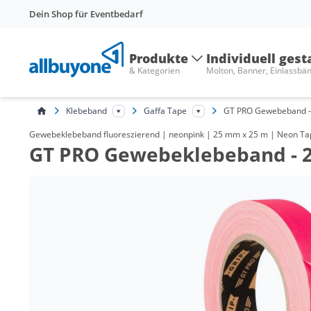
Dein Shop für Eventbedarf
Produkte
Individuell gest
& Kategorien
Molton, Banner, Einlassbä
Klebeband
Gaffa Tape
GT PRO Gewebeband 
Gewebeklebeband fluoreszierend | neonpink | 25 mm x 25 m | Neon T
GT PRO Gewebeklebeband -