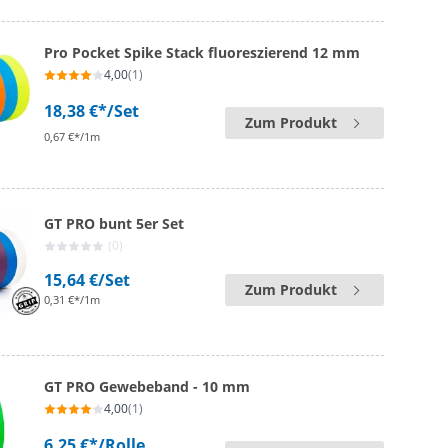
Pro Pocket Spike Stack fluoreszierend 12 mm
4,00
(1)
18,38 €*
/Set
Zum Produkt
0,67 €*/1m
GT PRO bunt 5er Set
(0)
15,64 €
/Set
Zum Produkt
0,31 €*/1m
GT PRO Gewebeband - 10 mm
4,00
(1)
6,25 €*
/Rolle