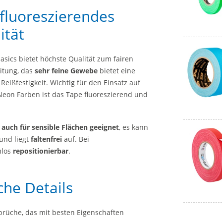
fluoreszierendes
ität
ics bietet höchste Qualität zum fairen
eitung, das
sehr feine Gewebe
bietet eine
ißfestigkeit. Wichtig für den Einsatz auf
 Neon Farben ist das Tape fluoreszierend und
e
auch für sensible Flächen geeignet
, es kann
und liegt
faltenfrei
auf. Bei
mlos
repositionierbar
.
che Details
rüche, das mit besten Eigenschaften