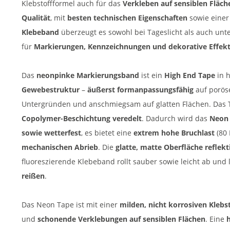
Klebstoffformel auch für das
Verkleben auf sensiblen Fläch
Qualität
, mit
besten technischen Eigenschaften
sowie eine
Klebeband
überzeugt es sowohl bei Tageslicht als auch unter
für
Markierungen, Kennzeichnungen und dekorative Effek
Das
neonpinke Markierungsband
ist ein
High End Tape
in 
Gewebestruktur
–
äußerst formanpassungsfähig
auf poröse
Untergründen und anschmiegsam auf glatten Flächen. Das Tr
Copolymer-Beschichtung veredelt
. Dadurch wird das
Neon 
sowie wetterfest
, es bietet eine
extrem hohe Bruchlast
(80 
mechanischen Abrieb
. Die
glatte, matte Oberfläche reflekt
fluoreszierende Klebeband rollt sauber sowie leicht ab und 
reißen
.
Das Neon Tape ist mit einer
milden, nicht korrosiven Klebs
und
schonende Verklebungen auf sensiblen Flächen
. Eine
h