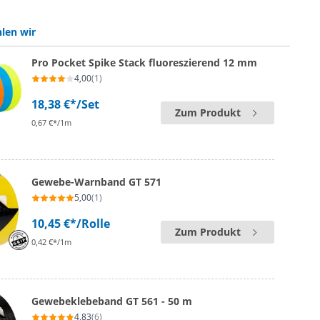
len wir
Pro Pocket Spike Stack fluoreszierend 12 mm
4,00
(1)
18,38 €*
/Set
Zum Produkt
0,67 €*/1m
Gewebe-Warnband GT 571
5,00
(1)
10,45 €*
/Rolle
Zum Produkt
0,42 €*/1m
Gewebeklebeband GT 561 - 50 m
4,83
(6)