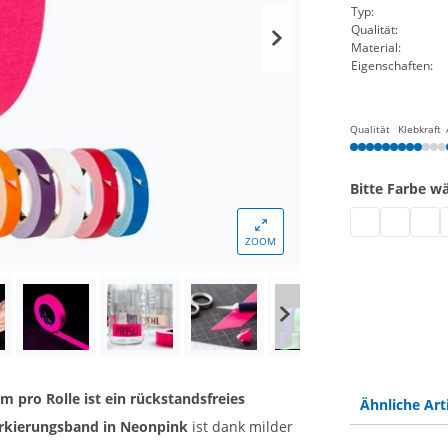
Typ:
Qualität:
Material:
Eigenschaften:
Qualität
Klebkraft
Bitte Farbe w
Profi Gewebe
Profi Gew
Profi
P
ZOOM
pro Rolle ist ein rückstandsfreies
Ähnliche Art
arkierungsband in Neonpink
ist dank milder