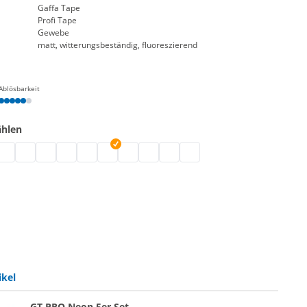
Gaffa Tape
Profi Tape
Gewebe
matt, witterungsbeständig, fluoreszierend
Ablösbarkeit
ählen
band | neongrün
ebeband | grau
 Gewebeband | schwarz
rofi Gewebeband | weiß
Profi Gewebeband | blau
Profi Gewebeband | neongelb
Profi Gewebeband | neonorange
Profi Gewebeband | grün
Gewebeklebeband fluoreszierend | neonpink
Profi Gewebeband | rot
Profi Gewebeband | lila
Profi Gewebeband | neonblau
Profi Gewebeband | gelb
ikel
GT PRO Neon 5er Set