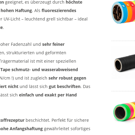
en
geeignet, es überzeugt durch
höchste
r
hohen Haftung
. Als
fluoreszierendes
 UV-Licht – leuchtend grell sichtbar – ideal
te
.
hoher Fadenzahl und
sehr feiner
n, strukturierten und geformten
ägermaterial ist mit einer speziellen
Tape schmutz- und wasserabweisend
N/cm !) und ist zugleich
sehr robust gegen
iert nicht
und lässt sich
gut beschriften
. Das
lässt sich
einfach und exakt per Hand
toffrezeptur
beschichtet. Perfekt für sichere
ohe Anfangshaftung
gewährleitet sofortiges