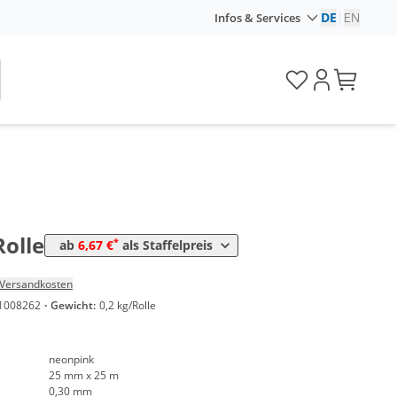
DE
|
EN
Infos & Services
Preis
*
en
7,09 €
0,28 €*/1m
*
en
6,67 €
0,27 €*/1m
Rolle
*
ab
6,67 €
als Staffelpreis
Versandkosten
1008262
·
Gewicht:
0,2 kg/Rolle
neonpink
25 mm x 25 m
0,30 mm