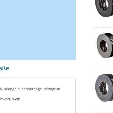
aße
nk, neongelb, neonorange, neongrün
schwarz, weiß