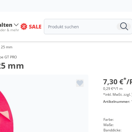
alten
SALE
nder & mehr
- 25 mm
Menge
ape GT PRO
 25 mm
ab 24 Roll
ab 48 Roll
*
7,30 €
/
0,29 €*/1 m
*inkl. MwSt. zzgl.
Artikelnummer:
Farbe:
Maße:
Banddicke: