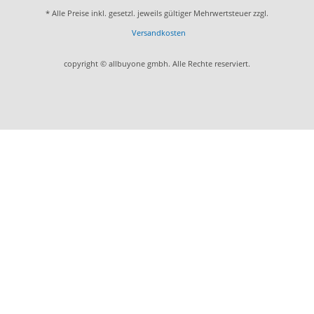
* Alle Preise inkl. gesetzl. jeweils gültiger Mehrwertsteuer zzgl.
Versandkosten
copyright © allbuyone gmbh. Alle Rechte reserviert.