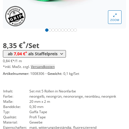
Menge
Preis
ZOOM
*
ab 20 Sets
7,87 €
0,79 €*/1m
*
ab 40 Sets
7,04 €
0,70 €*/1m
*
8,35 €
/Set
*
ab
7,04 €
als Staffelpreis
0,84 €*/1 m
*inkl. MwSt. zzgl.
Versandkosten
Artikelnummer:
1008306
·
Gewicht:
0,1 kg/Set
Inhalt:
Set mit 5 Rollen in Neonfarbe
Farbe:
neongelb, neongrün, neonorange, neonblau, neonpink
Maße:
20 mm x 2 m
Banddicke:
0,30 mm
Typ:
Gaffa Tape
Qualität:
Profi Tape
Material:
Gewebe
Eigenschaften:
matt, witterungsbeständig, fluoreszierend