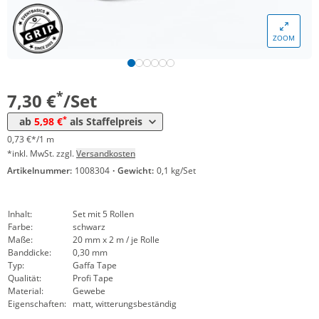
Menge
Preis
ZOOM
*
ab 20 Sets
6,82 €
0,68 €*/1m
*
ab 40 Sets
5,98 €
0,60 €*/1m
*
7,30 €
/Set
*
ab
5,98 €
als Staffelpreis
0,73 €*/1 m
*inkl. MwSt. zzgl.
Versandkosten
Artikelnummer:
1008304
·
Gewicht:
0,1 kg/Set
Inhalt:
Set mit 5 Rollen
Farbe:
schwarz
Maße:
20 mm x 2 m / je Rolle
Banddicke:
0,30 mm
Typ:
Gaffa Tape
Qualität:
Profi Tape
Material:
Gewebe
Eigenschaften:
matt, witterungsbeständig