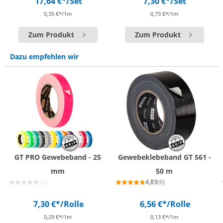
17,64 €*
/Set
7,30 €*
/Set
0,35 €*/1m
0,73 €*/1m
Zum Produkt
Zum Produkt
Dazu empfehlen wir
GT PRO Gewebeband - 25
Gewebeklebeband GT 561 -
mm
50 m
(0)
4,83
(6)
7,30 €*
/Rolle
6,56 €*
/Rolle
0,29 €*/1m
0,13 €*/1m