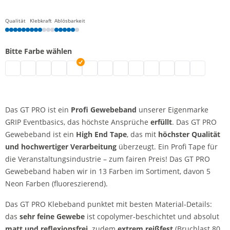
Qualität
Klebkraft
Ablösbarkeit
Bitte Farbe wählen
Profi Gewebeband | neongrün
Profi Gewebeband | grau
Profi Gewebeband | schwarz
Profi Gewebeband | weiß
Profi Gewebeband | blau
Profi Gewebeband | neongelb
Profi Gewebeband | neonorange
Profi Gewebeband | grün
Gewebeklebeband fluoreszie
Profi Gewebeband | rot
Profi Gewebeband | 
Profi Gewebeba
Profi Gewe
Das GT PRO ist ein
Profi Gewebeband
unserer Eigenmarke
GRIP Eventbasics, das höchste Ansprüche
erfüllt
. Das GT PRO
Gewebeband ist ein
High End Tape
, das mit
höchster Qualität
und hochwertiger Verarbeitung
überzeugt. Ein Profi Tape für
die Veranstaltungsindustrie – zum fairen Preis! Das GT PRO
Gewebeband haben wir in 13 Farben im Sortiment, davon 5
Neon Farben (fluoreszierend).
Das GT PRO Klebeband punktet mit besten Material-Details:
das
sehr feine Gewebe
ist copolymer-beschichtet und absolut
matt und reflexionsfrei,
zudem
extrem reißfest
(Bruchlast 80