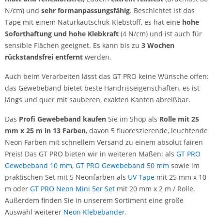
N/cm) und
sehr formanpassungsfähig
. Beschichtet ist das
Tape mit einem Naturkautschuk-Klebstoff, es hat eine
hohe
Soforthaftung und hohe Klebkraft
(4 N/cm) und ist auch für
sensible Flächen geeignet. Es kann bis zu
3 Wochen
rückstandsfrei entfernt
werden.
Auch beim Verarbeiten lässt das GT PRO keine Wünsche offen:
das Gewebeband bietet beste Handrisseigenschaften, es ist
längs und quer mit sauberen, exakten Kanten abreißbar.
Das
Profi Gewebeband kaufen
Sie im Shop als
Rolle mit 25
mm x 25 m in 13 Farben
, davon 5 fluoreszierende, leuchtende
Neon Farben mit schnellem Versand zu einem absolut fairen
Preis! Das GT PRO bieten wir in weiteren Maßen: als
GT PRO
Gewebeband 10 mm
,
GT PRO Gewebeband 50 mm
sowie im
praktischen Set mit 5 Neonfarben als
UV Tape
mit 25 mm x 10
m oder
GT PRO Neon Mini 5er Set
mit 20 mm x 2 m / Rolle.
Außerdem finden Sie in unserem Sortiment eine große
Auswahl weiterer
Neon Klebebänder
.