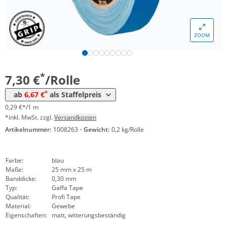
Menge
Preis
ZOOM
*
ab 24 Rollen
7,09 €
0,28 €*/1m
*
ab 48 Rollen
6,67 €
0,27 €*/1m
*
7,30 €
/Rolle
*
ab
6,67 €
als Staffelpreis
0,29 €*/1 m
*inkl. MwSt. zzgl.
Versandkosten
Artikelnummer:
1008263
·
Gewicht:
0,2 kg/Rolle
Farbe:
blau
Maße:
25 mm x 25 m
Banddicke:
0,30 mm
Typ:
Gaffa Tape
Qualität:
Profi Tape
Material:
Gewebe
Eigenschaften:
matt, witterungsbeständig