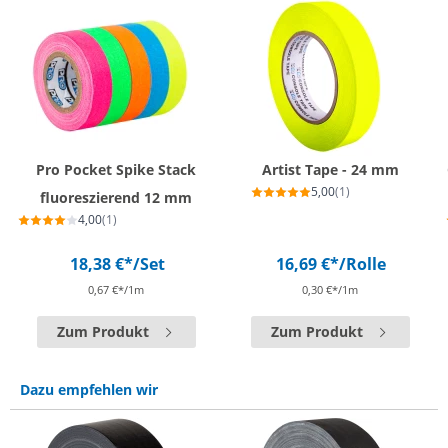
Pro Pocket Spike Stack
Artist Tape - 24 mm
5,00
(1)
fluoreszierend 12 mm
4,00
(1)
18,38 €*
/Set
16,69 €*
/Rolle
0,67 €*/1m
0,30 €*/1m
Zum Produkt
Zum Produkt
Dazu empfehlen wir