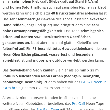
einer
sehr hohen Klebkraft
(Klebekraft auf Stahl 6 N/cm)
und
hohen Soforthaftung
auch
auf sensiblen Flächen verklebt
werden kann und sich bis zu
48 h rückstandsfrei ablösen
lässt.
Das
sehr feinmaschige Gewebe
des Tapes lässt sich
exakt von
Hand reißen
(längs und quer) und bringt zudem eine
sehr
hohe Formanpassungsfähigkeit
mit. Das Tape
schmiegt sich
Ecken und Kanten
sowie
strukturierten Oberflächen
genauestens an,
klebt aber auch auf glatten Klebeflächen
faltenfrei auf.
Ein
PE-beschichtetes Gewebeklebeband,
dessen
Neon
Oberfläche glänzend, wasserfest
und
besonders
abriebfest
ist und
indoor wie outdoor
verklebt werden kann.
Das
Gewebeband Neon kaufen
Sie hier als
50 mm x 25 m
Rolle
in
5 leuchtenden Neon Farben (neongelb, neongrün,
neonorange, neonpink).
Zudem haben wir das
GT 571 Neon in
extra breit
(100 mm x 25 m) im Sortiment.
Alternativ können unsere Kunden im Shop verschiedene
weitere Neon Klebebänder bestellen: das
Pro Gaff
Neon Tape
mit 48 mm oder das
Pro Gaff Tape
mit 24 mm, außerdem das