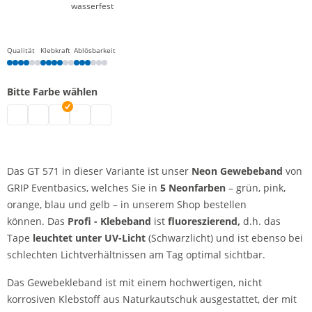
wasserfest
Qualität
Klebkraft
Ablösbarkeit
Bitte Farbe wählen
Gewebeklebeband neon | neongrün
Neonklebeband | neongelb
Gewebeklebeband neon | neonorange
Fluoreszierendes Klebeband | neonpink
Gewebeklebeband neon | neonblau
Das GT 571 in dieser Variante ist unser
Neon Gewebeband
von
GRIP Eventbasics, welches Sie in
5 Neonfarben
– grün, pink,
orange, blau und gelb – in unserem Shop bestellen
können. Das
Profi - Klebeband
ist
fluoreszierend,
d.h. das
Tape
leuchtet unter UV-Licht
(Schwarzlicht) und ist ebenso bei
schlechten Lichtverhältnissen am Tag optimal sichtbar.
Das Gewebekleband ist mit einem hochwertigen, nicht
korrosiven Klebstoff aus Naturkautschuk ausgestattet, der mit