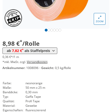
Menge
Preis
ZOOM
*
ab 24 Rollen
8,35 €
0,33 €*/1m
*
ab 48 Rollen
7,82 €
0,31 €*/1m
*
8,98 €
/Rolle
*
ab
7,82 €
als Staffelpreis
0,36 €*/1 m
*inkl. MwSt. zzgl.
Versandkosten
Artikelnummer:
1008096
·
Gewicht:
0,5 kg/Rolle
Farbe:
neonorange
Maße:
50 mm x 25 m
Banddicke:
0,30 mm
Typ:
Gaffa Tape
Qualität:
Profi Tape
Material:
Gewebe
Eigenschaften:
fluoreszierend