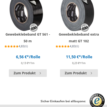
Gewebeklebeband GT 561 -
Gewebeklebeband extra
50 m
matt GT 102
4,83
(6)
4,83
(6)
6,56 €*
/Rolle
11,50 €*
/Rolle
0,13 €*/1m
0,23 €*/1m
Zum Produkt
Zum Produkt
Sicher Einkaufen bei allbuyone: