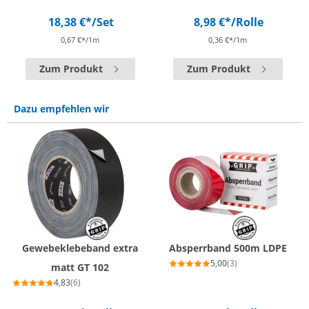
18,38 €*
/Set
8,98 €*
/Rolle
0,67 €*/1m
0,36 €*/1m
Zum Produkt
Zum Produkt
Dazu empfehlen wir
Gewebeklebeband extra
Absperrband 500m LDPE
5,00
(3)
matt GT 102
4,83
(6)