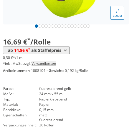
Menge
Preis
ZOOM
*
ab 18 Rollen
15,96 €
0,29 €*/1m
*
ab 36 Rollen
14,86 €
0,27 €*/1m
*
16,69 €
/Rolle
*
ab
14,86 €
als Staffelpreis
0,30 €*/1 m
*inkl. MwSt. zzgl.
Versandkosten
Artikelnummer:
1008104
·
Gewicht:
0,192 kg/Rolle
Farbe:
fluoreszierend gelb
Maße:
24 mm x 55 m
Typ:
Papierklebeband
Material:
Papier
Banddicke:
0,15 mm
Eigenschaften:
matt
fluoreszierend
Verpackungseinheit:
36 Rollen