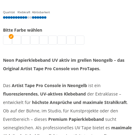
Qualität
Klebkraft
Ablösbarkeit
Bitte Farbe wählen
Artist Tape | fluoreszierend gelb
Artist Tape | fluoreszierend grün
Artist Tape | fluoreszierend orange
Artist Tape | schwarz
Artist Tape | fluoreszierend pink
Artist Tape | weiß
Artist Tape | hellblau
Artist Tape | rot
Artist Tape | gelb
Neon Papierklebeband UV aktiv im grellen Neongelb – das
Original Artist Tape Pro Console von ProTapes.
Das
Artist Tape Pro Console in Neongelb
ist ein
fluoreszierendes, UV-aktives Klebeband
der Extraklasse –
entwickelt für
höchste Ansprüche und maximale Strahlkraft
.
Ob auf der Bühne, im Studio, für Kunstprojekte oder den
Eventbereich – dieses
Premium Papierklebeband
sucht
seinesgleichen. Als professionelles UV Tape bietet es
maximale