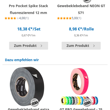
Pro Pocket Spike Stack
Gewebeklebeband NEON GT
fluoreszierend 12 mm
571
4,00
(1)
5,00
(1)
18,38 €*
/Set
8,98 €*
/Rolle
0,67 €*/1m
0,36 €*/1m
Zum Produkt
Zum Produkt
Dazu empfehlen wir
Gewebeklebeband extra
GT PRO Gewebeband - 25