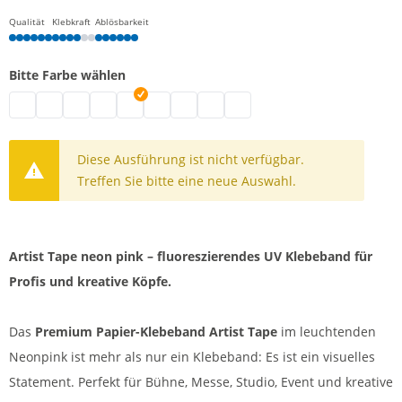
Qualität
Klebkraft
Ablösbarkeit
Bitte Farbe wählen
Artist Tape | fluoreszierend gelb
Artist Tape | fluoreszierend grün
Artist Tape | fluoreszierend orange
Artist Tape | schwarz
Artist Tape | fluoreszierend pink
Artist Tape | weiß
Artist Tape | hellblau
Artist Tape | rot
Artist Tape | gelb
Diese Ausführung ist nicht verfügbar.
Treffen Sie bitte eine neue Auswahl.
Artist Tape neon pink – fluoreszierendes UV Klebeband für
Profis und kreative Köpfe.
Das
Premium Papier-Klebeband Artist Tape
im leuchtenden
Neonpink ist mehr als nur ein Klebeband: Es ist ein visuelles
Statement. Perfekt für Bühne, Messe, Studio, Event und kreative