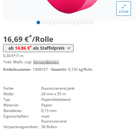
Menge
Preis
ZOOM
*
ab 18 Rollen
15,96 €
0,29 €*/1m
*
ab 36 Rollen
14,86 €
0,27 €*/1m
*
16,69 €
/Rolle
*
ab
14,86 €
als Staffelpreis
0,30 €*/1 m
*inkl. MwSt. zzgl.
Versandkosten
Artikelnummer:
1008107
·
Gewicht:
0,192 kg/Rolle
Farbe:
fluoreszierend pink
Maße:
24 mm x 55 m
Typ:
Papierklebeband
Material:
Papier
Banddicke:
0,15 mm
Eigenschaften:
matt
fluoreszierend
Verpackungseinheit:
36 Rollen