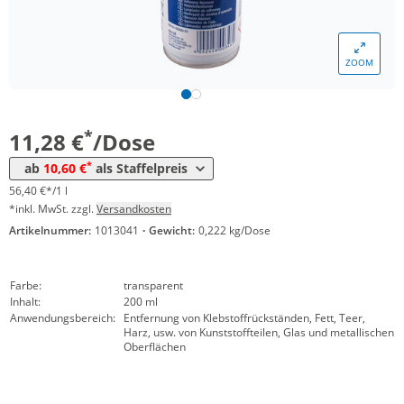
ZOOM
Menge
Preis
*
ab 12 Dosen
10,60 €
53,00 €*/1l
*
11,28 €
/Dose
*
ab
10,60 €
als Staffelpreis
56,40 €*/1 l
*inkl. MwSt. zzgl.
Versandkosten
Artikelnummer:
1013041
·
Gewicht:
0,222 kg/Dose
Farbe:
transparent
Inhalt:
200 ml
Anwendungsbereich:
Entfernung von Klebstoffrückständen, Fett, Teer,
Harz, usw. von Kunststoffteilen, Glas und metallischen
Oberflächen