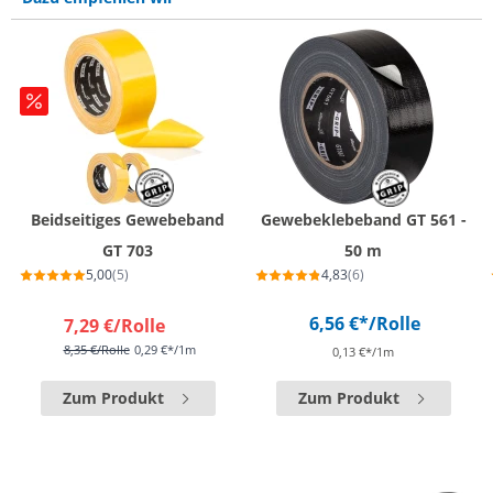
Beidseitiges Gewebeband
Gewebeklebeband GT 561 -
GT 703
50 m
5,00
(5)
4,83
(6)
6,56 €*
/Rolle
7,29 €
/Rolle
8,35 €
/Rolle
0,29 €*/1m
0,13 €*/1m
Zum Produkt
Zum Produkt