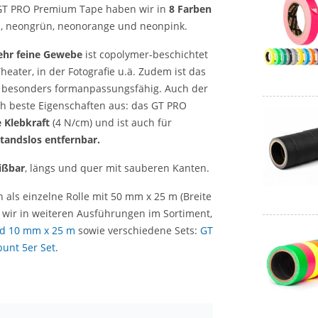
GT PRO Premium Tape haben wir in
8 Farben
lb, neongrün, neonorange und neonpink.
ehr feine Gewebe
ist copolymer-beschichtet
eater, in der Fotografie u.ä. Zudem ist das
 besonders formanpassungsfähig. Auch der
rch beste Eigenschaften aus: das GT PRO
 Klebkraft
(4 N/cm) und ist auch für
tandslos entfernbar.
ißbar
, längs und quer mit sauberen Kanten.
 als einzelne Rolle mit 50 mm x 25 m (Breite
wir in weiteren Ausführungen im Sortiment,
d 10 mm x 25 m
sowie verschiedene Sets:
GT
unt 5er Set
.