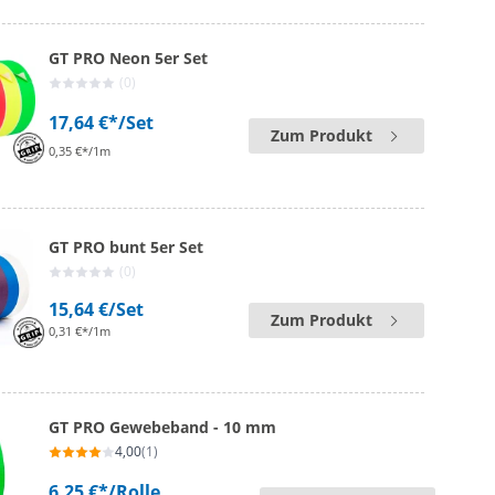
GT PRO Neon 5er Set
(0)
17,64 €*
/Set
Zum Produkt
0,35 €*/1m
GT PRO bunt 5er Set
(0)
15,64 €
/Set
Zum Produkt
0,31 €*/1m
GT PRO Gewebeband - 10 mm
4,00
(1)
6,25 €*
/Rolle