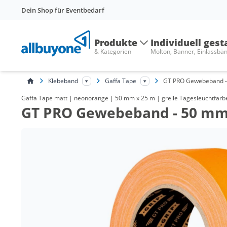
Dein Shop für Eventbedarf
Produkte
Individuell gest
& Kategorien
Molton, Banner, Einlassbä
Klebeband
Gaffa Tape
GT PRO Gewebeband 
Gaffa Tape matt | neonorange | 50 mm x 25 m | grelle Tagesleuchtfarbe 
GT PRO Gewebeband - 50 m