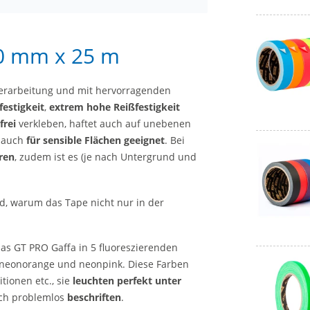
50 mm x 25 m
Verarbeitung und mit hervorragenden
festigkeit
,
extrem hohe Reißfestigkeit
frei
verkleben, haftet auch auf unebenen
 auch
für sensible Flächen geeignet
. Bei
ren
, zudem ist es (je nach Untergrund und
nd, warum das Tape nicht nur in der
as GT PRO Gaffa in 5 fluoreszierenden
 neonorange und neonpink. Diese Farben
tionen etc., sie
leuchten perfekt unter
auch problemlos
beschriften
.