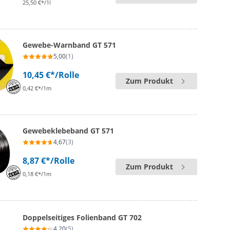
25,50 €*/1l
Gewebe-Warnband GT 571
5,00
(1)
10,45 €*
/Rolle
Zum Produkt
0,42 €*/1m
Gewebeklebeband GT 571
4,67
(3)
8,87 €*
/Rolle
Zum Produkt
0,18 €*/1m
Doppelseitiges Folienband GT 702
4,20
(5)