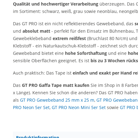
Qualität und hochwertiger Verarbeitung
überzeugen. Das 
im Sortiment: schwarz, weiß, grau sowie neonblau, neonge
Das GT PRO ist ein nicht reflektierendes Gewebeband, das
s
und
absolut matt
- perfekt für den Einsatz im Bühnenbau, Th
Gewebeklebeband
extrem reißfest
(Bruchlast 80 N/cm) und
Klebstoff - ein Naturkautschuk-Klebstoff - zeichnet sich du
Gewebeband bietet eine
hohe Soforthaftung
und eine
hohe
sensible Oberflächen geeignet. Es ist
bis zu 3 Wochen rücks
Auch praktisch: Das Tape ist
einfach und exakt per Hand re
Das
GT PRO Gaffa Tape matt kaufen
Sie im Shop in 8 Farben
x Länge). Kennen Sie schon die anderen? Das GT PRO haben 
als
GT PRO Gewebeband 25 mm x 25 m
,
GT PRO Gewebeban
PRO Neon 5er Set
,
GT PRO Neon Mini 5er Set
sowie
GT PRO b
Produktinformation