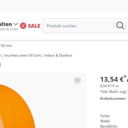
alten
SALE
nder & mehr
- 50 mm
Menge
| leuchtet unter UV Licht | Indoor & Outdoor
m
ab 24 R
ab 48 R
*
13,54 €
0,54 €*/1 m
*inkl. MwSt. zzgl.
Artikelnummer:
Farbe:
Maße:
Banddicke: