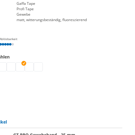
Gaffa Tape
Profi Tape
Gewebe
matt, witterungsbeständig, fluoreszierend
Ablösbarkeit
ählen
tt | neongrün
e matt | grau
 Tape matt | schwarz
affa Tape matt | weiß
Gaffa Tape matt | neongelb
Gaffa Tape matt | neonorange
Gaffa Tape matt | neonpink
Gaffa Tape matt | neonblau
ikel
GT PRO Gewebeband - 25 mm