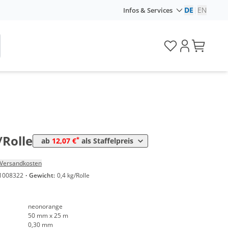
DE
|
EN
Infos & Services
Preis
*
ollen
12,50 €
0,50 €*/1m
*
ollen
12,07 €
0,48 €*/1m
/Rolle
*
ab
12,07 €
als Staffelpreis
Versandkosten
1008322
·
Gewicht:
0,4 kg/Rolle
neonorange
50 mm x 25 m
0,30 mm