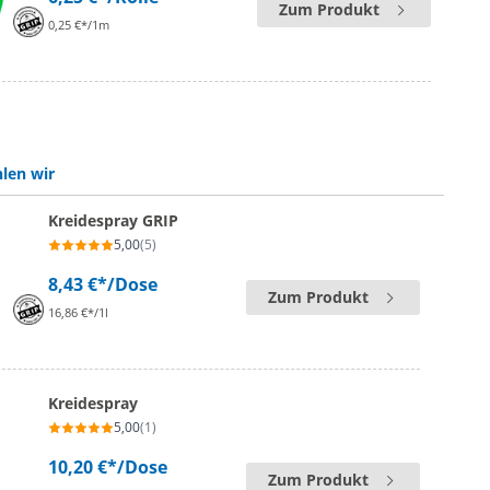
Zum Produkt
0,25 €*/1m
len wir
Kreidespray GRIP
5,00
(5)
8,43 €*
/Dose
Zum Produkt
16,86 €*/1l
Kreidespray
5,00
(1)
10,20 €*
/Dose
Zum Produkt