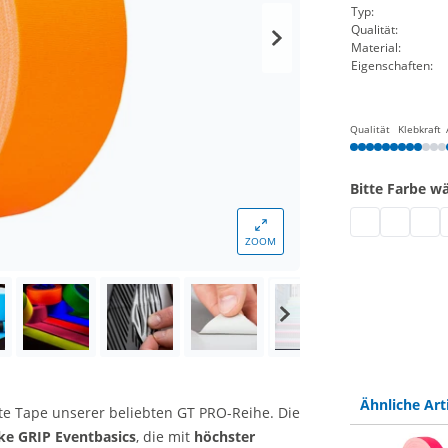
Typ:
Qualität:
Material:
Eigenschaften:
Qualität
Klebkraft
Bitte Farbe w
Gaffa Tape ma
Gaffa Tap
Gaffa
G
ZOOM
Ähnliche Art
te Tape unserer beliebten GT PRO-Reihe. Die
ke GRIP Eventbasics
, die mit
höchster