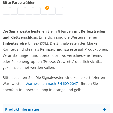
Bitte Farbe wählen
Signalweste | grau
Signalweste | schwarz
Signalweste | weiß
Signalweste | blau
Signalweste | grün
Signalweste | pink
Signalweste | rot
Signalweste | lila
Die
Signalweste bestellen
Sie in 8 Farben
mit Reflexstreifen
und Klettverschluss
. Erhältlich sind die Westen in einer
Einheitsgröße
Unisex (XXL). Die Signalwesten der Marke
Korntex sind ideal als
Kennzeichnungweste
auf Produktionen,
Veranstaltungen und überall dort, wo verschiedene Teams
oder Personengruppen (Presse, Crew, etc.) deutlich sichtbar
gekennzeichnet werden sollen.
Bitte beachten Sie: Die Signalwesten sind keine zertifizierten
Warnwesten.
Warnwesten nach EN ISO 20471
finden Sie
ebenfalls in unserem Shop in orange und gelb.
Produktinformation