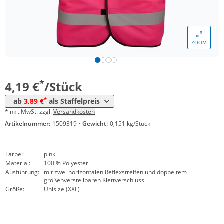
Menge
Preis
*
ab 10 Stück
4,09 €
ZOOM
*
ab 50 Stück
3,99 €
*
ab 100 Stück
3,89 €
*
4,19 €
/Stück
*
ab
3,89 €
als Staffelpreis
*inkl. MwSt. zzgl.
Versandkosten
Artikelnummer:
1509319
·
Gewicht:
0,151 kg/Stück
Farbe:
pink
Material:
100 % Polyester
Ausführung:
mit zwei horizontalen Reflexstreifen und doppeltem
größenverstellbaren Klettverschluss
Größe:
Unisize (XXL)