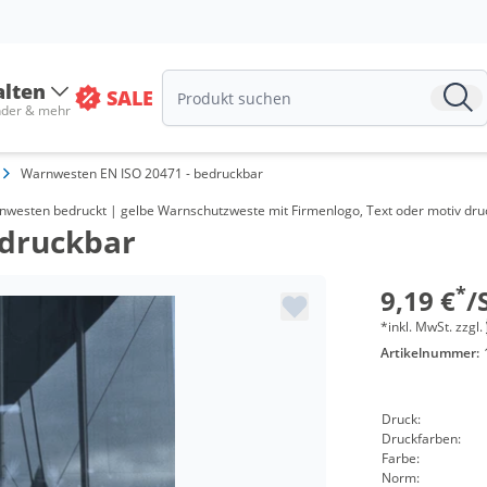
Menge
alten
SALE
ab 100 St
nder & mehr
ab 200 St
Warnwesten EN ISO 20471 - bedruckbar
ab 300 St
nwesten bedruckt | gelbe Warnschutzweste mit Firmenlogo, Text oder motiv druck
edruckbar
ab 500 St
ab 1000 S
*
9,19 €
/
*inkl. MwSt. zzgl.
Artikelnummer:
Druck:
Druckfarben:
Farbe:
Norm: