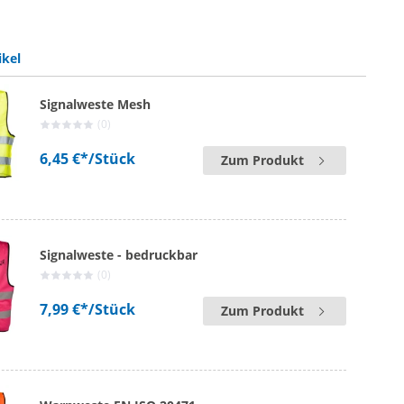
ISO 20471 | gelb
 EN ISO 20471 | orange
ikel
Signalweste Mesh
(0)
6,45 €*
/Stück
Zum Produkt
Signalweste - bedruckbar
(0)
7,99 €*
/Stück
Zum Produkt