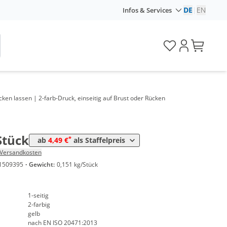
DE
|
EN
Infos & Services
Preis
*
ück
6,19 €
*
ück
5,39 €
*
ück
5,29 €
en lassen | 2-farb-Druck, einseitig auf Brust oder Rücken
*
ück
4,89 €
*
tück
4,49 €
Stück
*
ab
4,49 €
als Staffelpreis
Versandkosten
1509395
·
Gewicht:
0,151 kg/Stück
1-seitig
2-farbig
gelb
nach EN ISO 20471:2013