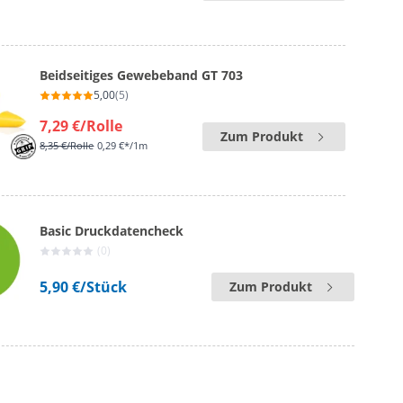
Beidseitiges Gewebeband GT 703
5,00
(5)
7,29 €
/Rolle
Zum Produkt
8,35 €
/Rolle
0,29 €*/1m
Basic Druckdatencheck
(0)
5,90 €
/Stück
Zum Produkt