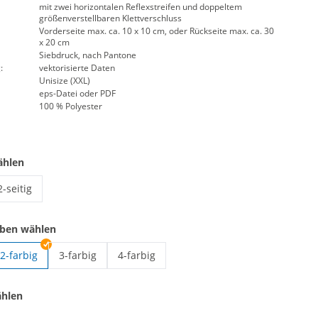
mit zwei horizontalen Reflexstreifen und doppeltem
größenverstellbaren Klettverschluss
Vorderseite max. ca. 10 x 10 cm, oder Rückseite max. ca. 30
x 20 cm
Siebdruck, nach Pantone
:
vektorisierte Daten
Unisize (XXL)
eps-Datei oder PDF
100 % Polyester
ählen
2-seitig
Warnweste EN ISO 20471 | 2-seitig
rben wählen
2-farbig
3-farbig
4-farbig
N ISO 20471 | 1-farbig
Warnweste EN ISO 20471 | 3-farbig
Warnweste EN ISO 20471 | 4-farbig
ählen