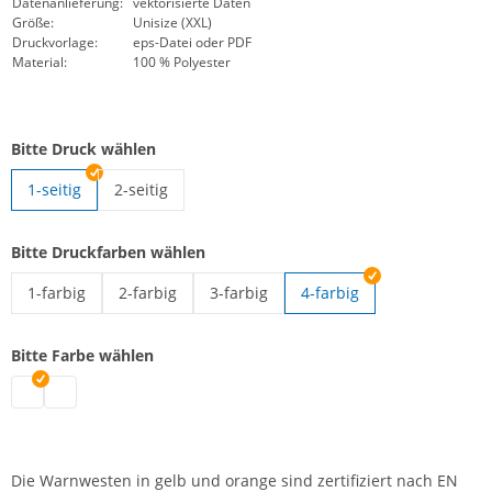
Datenanlieferung:
vektorisierte Daten
Größe:
Unisize (XXL)
Druckvorlage:
eps-Datei oder PDF
Material:
100 % Polyester
Bitte Druck wählen
1-seitig
2-seitig
Warnweste EN ISO 20471 | 2-seitig
Bitte Druckfarben wählen
1-farbig
2-farbig
3-farbig
4-farbig
Warnweste EN ISO 20471 | 1-farbig
Warnweste EN ISO 20471 | 2-farbig
Warnweste EN ISO 20471 | 3-farbig
Bitte Farbe wählen
Warnweste EN ISO 20471 | gelb
Warnweste EN ISO 20471 | orange
Die Warnwesten in gelb und orange sind zertifiziert nach EN