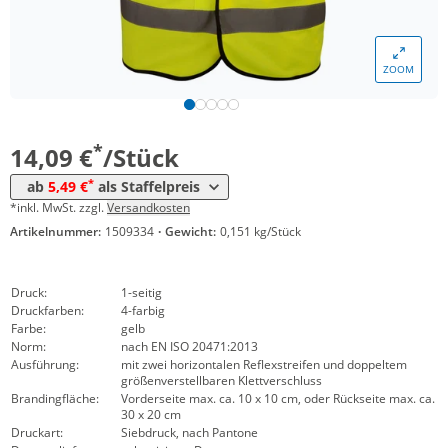
*
ab 200 Stück
7,09 €
*
ab 300 Stück
6,69 €
ZOOM
*
ab 500 Stück
5,89 €
*
ab 1000 Stück
5,49 €
*
14,09 €
/Stück
*
ab
5,49 €
als Staffelpreis
*inkl. MwSt. zzgl.
Versandkosten
Artikelnummer:
1509334
·
Gewicht:
0,151 kg/Stück
Druck:
1-seitig
Druckfarben:
4-farbig
Farbe:
gelb
Norm:
nach EN ISO 20471:2013
Ausführung:
mit zwei horizontalen Reflexstreifen und doppeltem
größenverstellbaren Klettverschluss
Brandingfläche:
Vorderseite max. ca. 10 x 10 cm, oder Rückseite max. ca.
30 x 20 cm
Druckart:
Siebdruck, nach Pantone