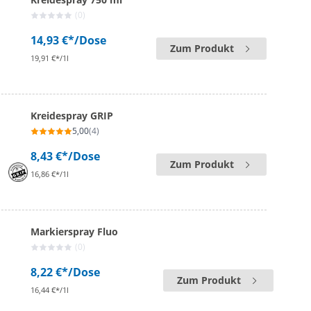
(0)
14,93 €*
/Dose
Zum Produkt
19,91 €*/1l
Kreidespray GRIP
5,00
(4)
8,43 €*
/Dose
Zum Produkt
16,86 €*/1l
Markierspray Fluo
(0)
8,22 €*
/Dose
Zum Produkt
16,44 €*/1l