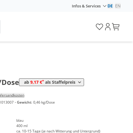
DE
|
EN
Infos & Services
Preis
*
sen
9,78 €
24,45 €*/1l
*
osen
9,17 €
22,93 €*/1l
/Dose
*
ab
9,17 €
als Staffelpreis
Versandkosten
1013007
·
Gewicht:
0,46 kg/Dose
blau
400 ml
ca. 10-15 Tage (je nach Witterung und Untergrund)