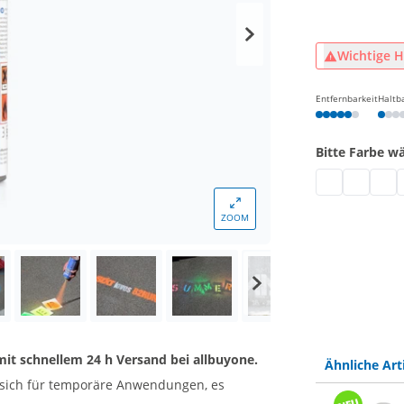
Wichtige H
Entfernbarkeit
Haltb
Bitte Farbe w
Kreidespray |
Kreidespr
Sprüh
K
ZOOM
mit schnellem 24 h Versand bei allbuyone.
Ähnliche Art
 sich für temporäre Anwendungen, es