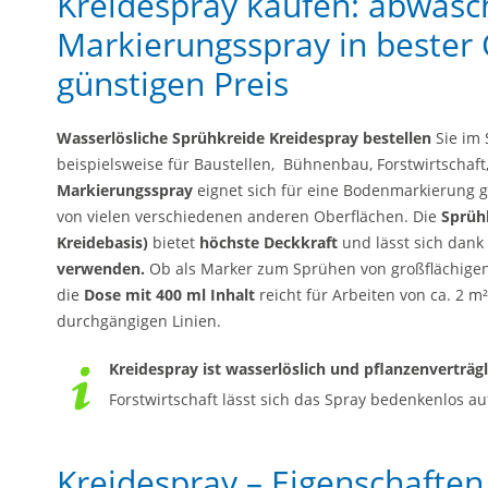
Kreidespray kaufen: abwasc
Markierungsspray in bester 
günstigen Preis
Wasserlösliche Sprühkreide Kreidespray bestellen
Sie im 
beispielsweise für Baustellen, Bühnenbau, Forstwirtschaft
Markierungsspray
eignet sich für eine Bodenmarkierung
von vielen verschiedenen anderen Oberflächen. Die
Sprüh
Kreidebasis)
bietet
höchste Deckkraft
und lässt sich dank
verwenden.
Ob als Marker zum Sprühen von großflächige
die
Dose mit 400 ml Inhalt
reicht für Arbeiten von ca. 2 m²
durchgängigen Linien.
Kreidespray ist wasserlöslich und pflanzenverträgl
Forstwirtschaft lässt sich das Spray bedenkenlos a
Kreidespray – Eigenschaften