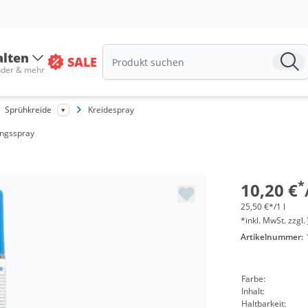
alten
SALE
nder & mehr
Sprühkreide
Kreidespray
Menge
ungsspray
ab 6 Do
ab 12 D
*
10,20 €
25,50 €*/1 l
*inkl. MwSt. zzgl.
Artikelnummer:
Farbe:
Inhalt:
Haltbarkeit: