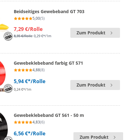
Beidseitiges Gewebeband GT 703
5,00
(5)
7,29 €
/Rolle
Zum Produkt
8,35 €
/Rolle
0,29 €*/1m
Gewebeklebeband farbig GT 571
4,88
(8)
5,94 €*
/Rolle
Zum Produkt
0,24 €*/1m
Gewebeklebeband GT 561 - 50 m
4,83
(6)
6,56 €*
/Rolle
Zum Produkt