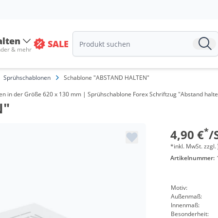
alten
SALE
nder & mehr
Sprühschablonen
Schablone "ABSTAND HALTEN"
 in der Größe 620 x 130 mm | Sprühschablone Forex Schriftzug "Abstand halte
N"
*
4,90 €
/
*inkl. MwSt. zzgl.
Artikelnummer:
Motiv:
Außenmaß:
Innenmaß:
Besonderheit: