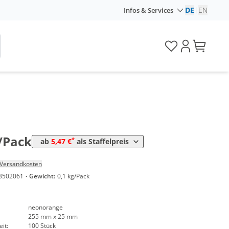
Preis
DE
|
EN
Infos & Services
*
k
9,28 €
0,09 €*/1Stück
*
ck
7,14 €
0,07 €*/1Stück
*
ck
6,55 €
0,07 €*/1Stück
*
ck
6,07 €
0,06 €*/1Stück
*
ack
5,71 €
0,06 €*/1Stück
*
ack
5,47 €
0,05 €*/1Stück
/Pack
*
ab
5,47 €
als Staffelpreis
Versandkosten
3502061
·
Gewicht:
0,1 kg/Pack
neonorange
255 mm x 25 mm
it:
100 Stück