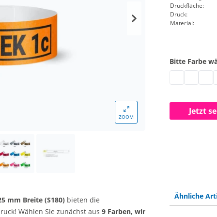
Druckfläche:
Druck:
Material:
Bitte Farbe w
Eintrittsbände
Eintrittsb
Eintr
E
Jetzt s
ZOOM
Ähnliche Art
25 mm Breite
(S180)
bieten die
druck! Wählen Sie zunächst aus
9 Farben, wir