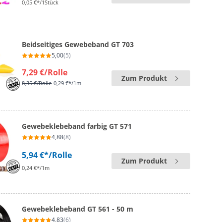
0,05 €*/1Stück
Beidseitiges Gewebeband GT 703
5,00
(5)
7,29 €
/Rolle
Zum Produkt
8,35 €
/Rolle
0,29 €*/1m
Gewebeklebeband farbig GT 571
4,88
(8)
5,94 €*
/Rolle
Zum Produkt
0,24 €*/1m
Gewebeklebeband GT 561 - 50 m
4,83
(6)