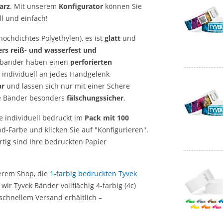
arz
. Mit unserem
Konfigurator
können Sie
l und einfach!
ochdichtes Polyethylen), es ist
glatt
und
rs reiß- und wasserfest und
ssbänder haben einen
perforierten
 individuell an jedes Handgelenk
ar
und lassen sich nur mit einer Schere
die Bänder besonders
fälschungssicher
.
e individuell bedruckt im
Pack mit 100
-Farbe und klicken Sie auf "Konfigurieren".
rtig sind Ihre bedruckten Papier
erem Shop, die
1-farbig bedruckten Tyvek
ir Tyvek Bänder vollflächig 4-farbig (4c)
schnellem Versand erhältlich –