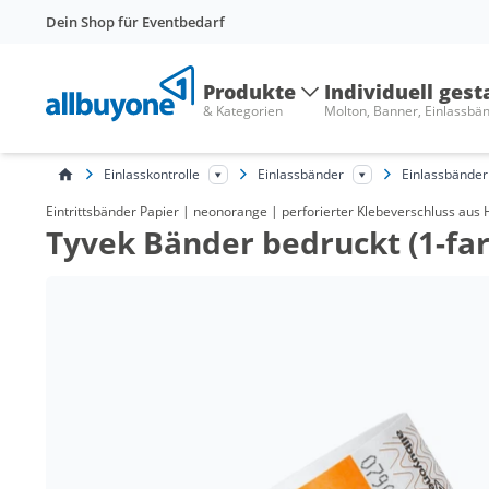
Dein Shop für Eventbedarf
Produkte
Individuell gest
& Kategorien
Molton, Banner, Einlassbä
Einlasskontrolle
Einlassbänder
Einlassbänder
Eintrittsbänder Papier | neonorange | perforierter Klebeverschluss au
Tyvek Bänder bedruckt (1-fa