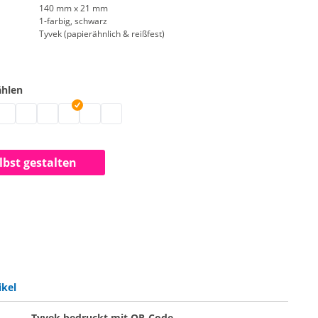
140 mm x 21 mm
1-farbig, schwarz
Tyvek (papierähnlich & reißfest)
ählen
r Papier | neongrün
änder Papier | weiß
ittsbänder Papier | gold
intrittsbänder Papier | silber
Eintrittsbänder Papier | blau
Eintrittsbänder Papier | neongelb
Eintrittsbänder Papier | neonorange
Eintrittsbänder Papier | neonpink
Eintrittsbänder Papier | rot
elbst gestalten
ikel
Tyvek bedruckt mit QR-Code