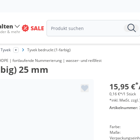
Menge
ab 5 Pac
alten
SALE
ab 10 Pa
nder & mehr
ab 30 Pa
 Tyvek
Tyvek bedruckt (1-farbig)
ab 50 Pa
s HDPE | fortlaufende Nummerierung | wasser- und reißfest
rbig) 25 mm
ab 100 P
ab 300 P
*
15,95 €
0,16 €*/1 Stück
*inkl. MwSt. zzgl.
Artikelnummer:
Farbe:
Maße:
Verpackungseinhe