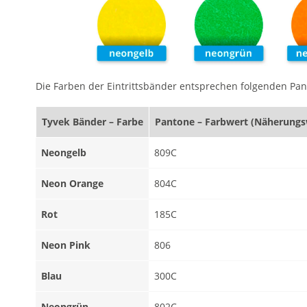
Die Farben der Eintrittsbänder entsprechen folgenden Pa
Tyvek Bänder – Farbe
Pantone – Farbwert (Näherungs
Neongelb
809C
Neon Orange
804C
Rot
185C
Neon Pink
806
Blau
300C
Neongrün
802C