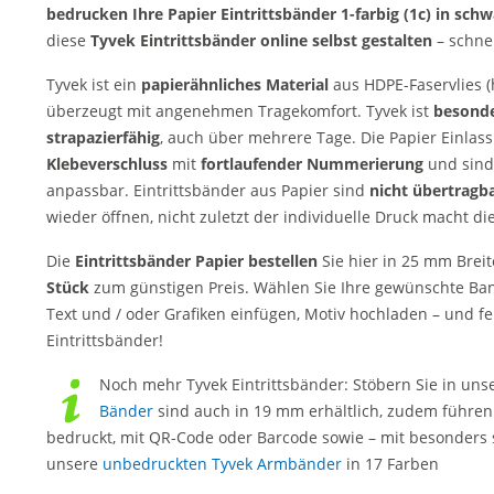
bedrucken Ihre Papier Eintrittsbänder 1-farbig (1c) in schw
diese
Tyvek Eintrittsbänder online selbst gestalten
– schnel
Tyvek ist ein
papierähnliches Material
aus HDPE-Faservlies (h
überzeugt mit angenehmen Tragekomfort. Tyvek ist
besonde
strapazierfähig
, auch über mehrere Tage. Die Papier Einla
Klebeverschluss
mit
fortlaufender Nummerierung
und sind
anpassbar. Eintrittsbänder aus Papier sind
nicht übertragb
wieder öffnen, nicht zuletzt der individuelle Druck macht 
Die
Eintrittsbänder Papier bestellen
Sie hier in 25 mm Breit
Stück
zum günstigen Preis. Wählen Sie Ihre gewünschte Band
Text und / oder Grafiken einfügen, Motiv hochladen – und fe
Eintrittsbänder!
Noch mehr Tyvek Eintrittsbänder:
Stöbern Sie in uns
Bänder
sind auch in 19 mm erhältlich, zudem führen w
bedruckt, mit QR-Code oder Barcode sowie – mit besonders 
unsere
unbedruckten Tyvek Armbänder
in 17 Farben