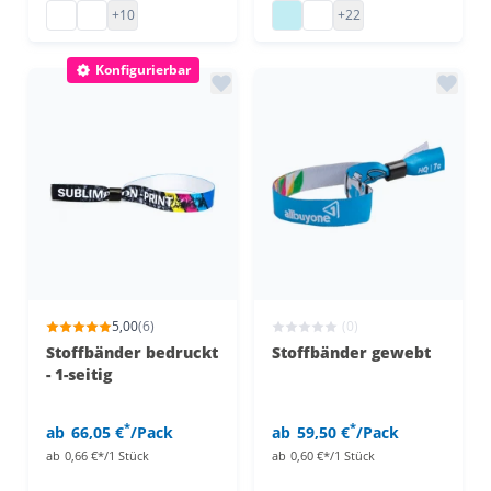
Kontrollbändchen 1-farbig bedruckt
Einlassbänder 19 mm
Vinyl Einlassbänder
Vinyl Einlassbänder
+10
+22
Konfigurierbar
5,00
(6)
(0)
Stoffbänder bedruckt
Stoffbänder gewebt
- 1-seitig
*
*
ab
66,05 €
/Pack
ab
59,50 €
/Pack
ab
0,66 €*/1 Stück
ab
0,60 €*/1 Stück