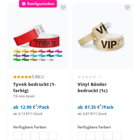
Konfigurierbar
5,00
(2)
(0)
Tyvek bedruckt (1-
Vinyl Bänder
farbig)
bedruckt (1c)
19 mm breit
*
*
ab
12,90 €
/Pack
ab
87,35 €
/Pack
ab
0,13 €*/1 Stück
ab
0,87 €*/1 Stück
Verfügbare Farben
Verfügbare Farben
Tyvek Bänder bedrucken
Bedruckte Papier Einlassbänder
Einlassbänder Papier bedruckt
Kontrollarmbänder Papier
Kontrollbänder Tyvek
Vinyl Einlassbänder
Vinyl Einlassbänder
Vinyl Einlassbänder
Vinyl Einlassbän
Vinyl Einlas