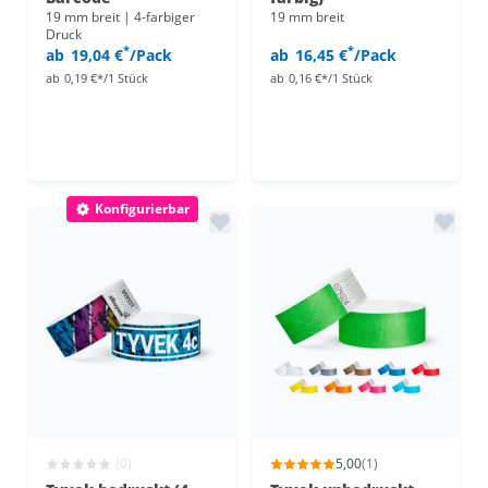
19 mm breit | 4-farbiger
19 mm breit
Druck
*
*
ab
19,04 €
/Pack
ab
16,45 €
/Pack
ab
0,19 €*/1 Stück
ab
0,16 €*/1 Stück
Konfigurierbar
(0)
5,00
(1)