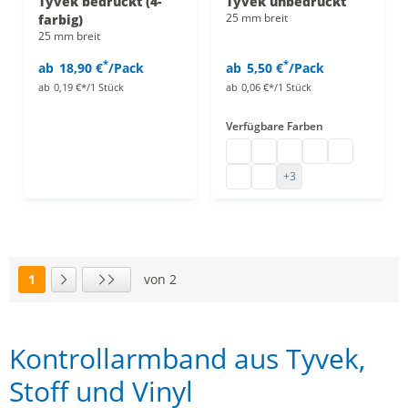
Tyvek bedruckt (4-
Tyvek unbedruckt
25 mm breit
farbig)
25 mm breit
*
*
ab
18,90 €
/Pack
ab
5,50 €
/Pack
ab
0,19 €*/1 Stück
ab
0,06 €*/1 Stück
Verfügbare Farben
Kontrollbändchen Papier
Kontrollbändchen Papier
Kontrollbändchen Pa
Kontrollbändche
Kontrollbänd
Kontrollbändchen Papier
Kontrollbändchen Papier
+3
1
von 2
Seite
Nächste Seite
Letzte Seite
Kontrollarmband aus Tyvek,
Stoff und Vinyl