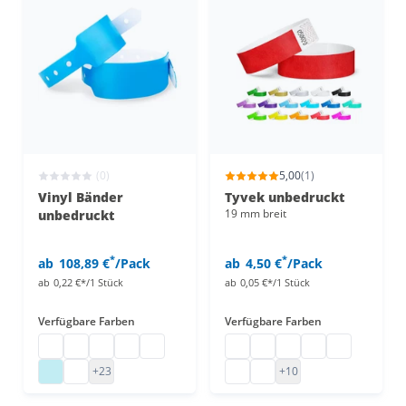
(0)
5,00
(1)
Vinyl Bänder
Tyvek unbedruckt
19 mm breit
unbedruckt
*
*
ab
108,89 €
/Pack
ab
4,50 €
/Pack
ab
0,22 €*/1 Stück
ab
0,05 €*/1 Stück
Verfügbare Farben
Verfügbare Farben
Plastik Einlassbänder
Plastik Einlassbänder
Plastik Einlassbänder
Plastik Einlassbänder
Plastik Einlassbänder
Tyvek Bänder
Tyvek Bändchen
Tyvek Bänder 19mm
Einlassarmbände
Partybändch
Plastik Einlassbänder
Plastik Einlassbänder
Tyvek Bänder unbedruckt
Papier Eintrittsbänder
+23
+10