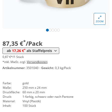
*
ab 30 Pack
26,42 €
0,26 €*/1Stück
*
ab 60 Pack
23,92 €
0,24 €*/1Stück
ZOOM
*
ab 100 Pack
20,83 €
0,21 €*/1Stück
*
ab 200 Pack
19,64 €
0,20 €*/1Stück
*
87,35 €
/Pack
*
ab 300 Pack
18,45 €
0,18 €*/1Stück
*
ab
17,26 €
als Staffelpreis
*
ab 500 Pack
17,26 €
0,17 €*/1Stück
0,87 €*/1 Stück
*inkl. MwSt. zzgl.
Versandkosten
Artikelnummer:
3501040
·
Gewicht:
0,3 kg/Pack
Farbe:
gold
Maße:
250 mm x 24 mm
Druckfläche:
60 mm x 20 mm
Druck:
1-farbig, schwarz oder nach Pantone
Material:
Vinyl (Plastik)
Inhalt:
100 Stück