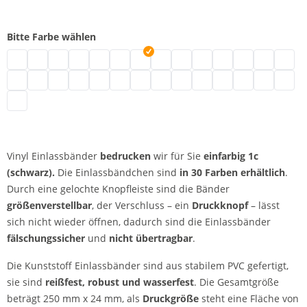
Bitte Farbe wählen
Vinyl Einlassbänder | neongrün
Vinyl Einlassbänder | türkis
Vinyl Einlassbänder | schwarz
Vinyl Einlassbänder | braun
Vinyl Einlassbänder | transparent
Vinyl Einlassbänder | weiß
Vinyl Einlassbänder | gold
Vinyl Einlassbänder | silber
Vinyl Einlassbänder | creme
Vinyl Einlassbänder | bl
Vinyl Einlassbänder 
Vinyl Einlassbä
Vinyl Einl
Vinyl 
Vinyl Einlassbänder | metallicgrün
Vinyl Einlassbänder | neonpink
Vinyl Einlassbänder | pink
Vinyl Einlassbänder | rot
Vinyl Einlassbänder | neonrot
Vinyl Einlassbänder | lila
Vinyl Einlassbänder | apfelgrün
Vinyl Einlassbänder | magenta
Vinyl Einlassbänder | neonbl
Vinyl Einlassbänder | ro
Vinyl Einlassbänder 
Vinyl Einlassbän
Vinyl Einla
Vinyl E
Vinyl Einlassbänder | orange
Vinyl Einlassbänder
bedrucken
wir für Sie
einfarbig
1c
(schwarz).
Die Einlassbändchen sind
in 30 Farben erhältlich
.
Durch eine gelochte Knopfleiste sind die Bänder
größenverstellbar
, der Verschluss – ein
Druckknopf
– lässt
sich nicht wieder öffnen, dadurch sind die Einlassbänder
fälschungssicher
und
nicht übertragbar
.
Die Kunststoff Einlassbänder sind aus stabilem PVC gefertigt,
sie sind
reißfest, robust und wasserfest
. Die Gesamtgröße
beträgt 250 mm x 24 mm, als
Druckgröße
steht eine Fläche von