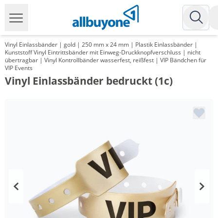
Vinyl Einlassbänder | gold | 250 mm x 24 mm | Plastik Einlassbänder |
Kunststoff Vinyl Eintrittsbänder mit Einweg-Druckknopfverschluss | nicht
übertragbar | Vinyl Kontrollbänder wasserfest, reißfest | VIP Bändchen für
VIP Events
Vinyl Einlassbänder bedruckt (1c)
Menge
Preis
*
ab 5 Pack
48,20 €
0,48 €*/1Stück
*
ab 10 Pack
34,75 €
0,35 €*/1Stück