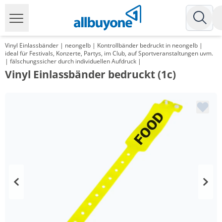
Vinyl Einlassbänder | neongelb | Kontrollbänder bedruckt in neongelb |
ideal für Festivals, Konzerte, Partys, im Club, auf Sportveranstaltungen uvm.
| fälschungssicher durch individuellen Aufdruck |
Vinyl Einlassbänder bedruckt (1c)
Menge
Preis
*
ab 5 Pack
48,20 €
0,48 €*/1Stück
*
ab 10 Pack
34,75 €
0,35 €*/1Stück
*
ab 30 Pack
26,42 €
0,26 €*/1Stück