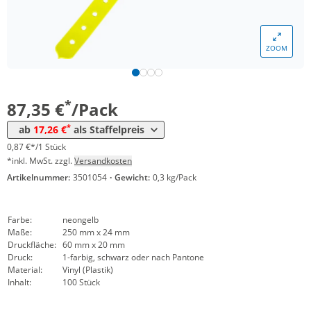
*
ab 60 Pack
23,92 €
0,24 €*/1Stück
ZOOM
*
ab 100 Pack
20,83 €
0,21 €*/1Stück
*
ab 200 Pack
19,64 €
0,20 €*/1Stück
*
87,35 €
/Pack
*
ab 300 Pack
18,45 €
0,18 €*/1Stück
*
ab
17,26 €
als Staffelpreis
*
ab 500 Pack
17,26 €
0,17 €*/1Stück
0,87 €*/1 Stück
*inkl. MwSt. zzgl.
Versandkosten
Artikelnummer:
3501054
·
Gewicht:
0,3 kg/Pack
Farbe:
neongelb
Maße:
250 mm x 24 mm
Druckfläche:
60 mm x 20 mm
Druck:
1-farbig, schwarz oder nach Pantone
Material:
Vinyl (Plastik)
Inhalt:
100 Stück