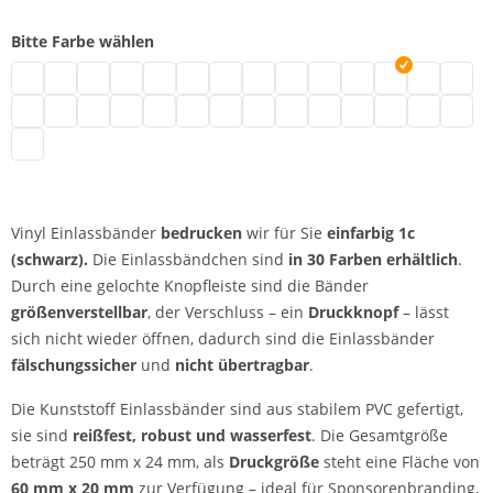
Bitte Farbe wählen
Vinyl Einlassbänder | neongrün
Vinyl Einlassbänder | türkis
Vinyl Einlassbänder | schwarz
Vinyl Einlassbänder | braun
Vinyl Einlassbänder | transparent
Vinyl Einlassbänder | weiß
Vinyl Einlassbänder | gold
Vinyl Einlassbänder | silber
Vinyl Einlassbänder | creme
Vinyl Einlassbänder | bl
Vinyl Einlassbänder 
Vinyl Einlassbä
Vinyl Einl
Vinyl 
Vinyl Einlassbänder | metallicgrün
Vinyl Einlassbänder | neonpink
Vinyl Einlassbänder | pink
Vinyl Einlassbänder | rot
Vinyl Einlassbänder | neonrot
Vinyl Einlassbänder | lila
Vinyl Einlassbänder | apfelgrün
Vinyl Einlassbänder | magenta
Vinyl Einlassbänder | neonbl
Vinyl Einlassbänder | ro
Vinyl Einlassbänder 
Vinyl Einlassbän
Vinyl Einla
Vinyl E
Vinyl Einlassbänder | orange
Vinyl Einlassbänder
bedrucken
wir für Sie
einfarbig
1c
(schwarz).
Die Einlassbändchen sind
in 30 Farben erhältlich
.
Durch eine gelochte Knopfleiste sind die Bänder
größenverstellbar
, der Verschluss – ein
Druckknopf
– lässt
sich nicht wieder öffnen, dadurch sind die Einlassbänder
fälschungssicher
und
nicht übertragbar
.
Die Kunststoff Einlassbänder sind aus stabilem PVC gefertigt,
sie sind
reißfest, robust und wasserfest
. Die Gesamtgröße
beträgt 250 mm x 24 mm, als
Druckgröße
steht eine Fläche von
60 mm x 20 mm
zur Verfügung – ideal für Sponsorenbranding,