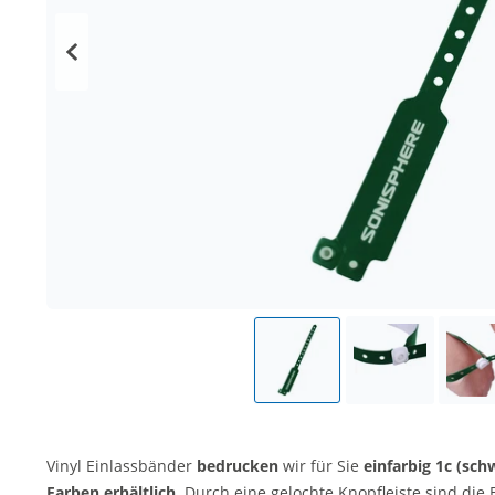
Vinyl Einlassbänder
bedrucken
wir für Sie
einfarbig
1c (sch
Farben erhältlich
. Durch eine gelochte Knopfleiste sind die