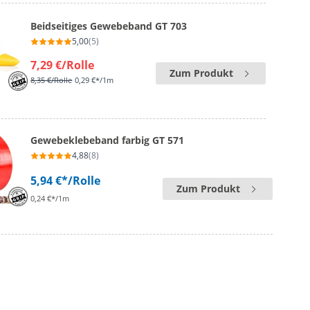
Beidseitiges Gewebeband GT 703
5,00
(5)
7,29 €
/Rolle
Zum Produkt
8,35 €
/Rolle
0,29 €*/1m
Gewebeklebeband farbig GT 571
4,88
(8)
5,94 €*
/Rolle
Zum Produkt
0,24 €*/1m