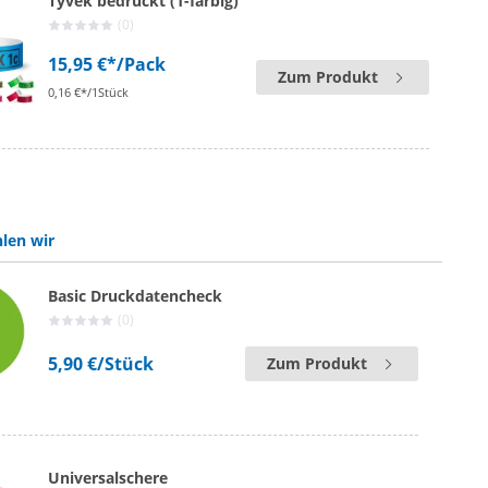
Tyvek bedruckt (1-farbig)
(0)
15,95 €*
/Pack
Zum Produkt
0,16 €*/1Stück
len wir
Basic Druckdatencheck
(0)
5,90 €
/Stück
Zum Produkt
Universalschere