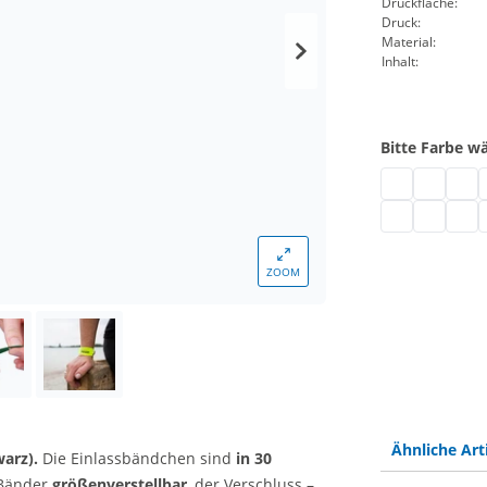
Druckfläche:
Druck:
Material:
Inhalt:
Bitte Farbe w
Vinyl Einlass
Vinyl Einl
Vinyl
V
Vinyl Einlassb
Vinyl Einl
Vinyl
V
ZOOM
Ähnliche Art
warz).
Die Einlassbändchen sind
in 30
 Bänder
größenverstellbar
, der Verschluss –