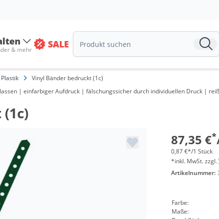
Menge
ab 5 Pa
alten
SALE
ab 10 P
nder & mehr
ab 30 P
Plastik
Vinyl Bänder bedruckt (1c)
ab 60 P
lassen | einfarbiger Aufdruck | fälschungssicher durch individuellen Druck | rei
ab 100 
 (1c)
ab 200 
*
87,35 €
ab 300 
0,87 €*/1 Stück
*inkl. MwSt. zzgl.
ab 500 
Artikelnummer:
Farbe:
Maße: