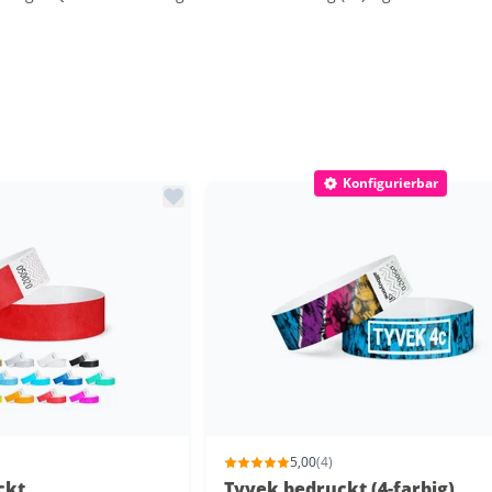
Konfigurierbar
5,00
(4)
ckt
Tyvek bedruckt (4-farbig)