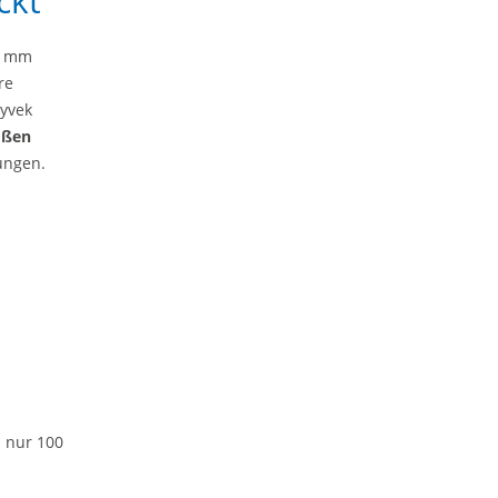
ckt
19 mm
re
Tyvek
oßen
tungen.
b nur 100