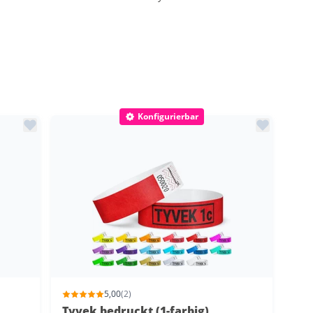
Konfigurierbar
5,00
(2)
Tyvek bedruckt (1-farbig)