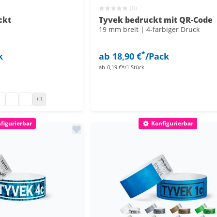
(0)
ckt
Tyvek bedruckt mit QR-Code
19 mm breit | 4-farbiger Druck
*
k
ab
18,90 €
/Pack
ab
0,19 €*/1 Stück
Papier
hen Papier
ändchen Papier
llbändchen Papier
ntrollbändchen Papier
Kontrollbändchen Papier
Kontrollbändchen Papier
+3
figurierbar
Konfigurierbar