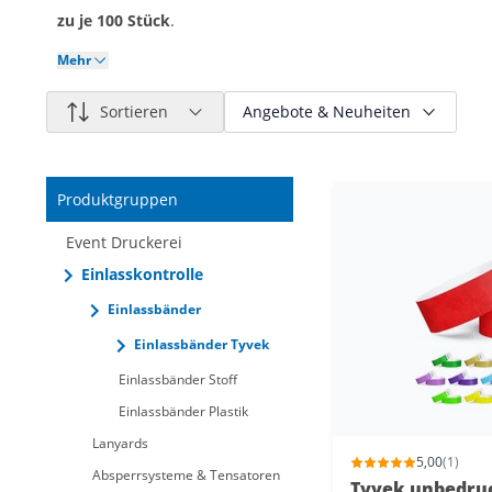
zu je 100 Stück
.
Mehr
Sortieren
Angebote & Neuheiten
Nur reduzierte Artikel
Produktgruppen
Nur neue Artikel
Event Druckerei
Einlasskontrolle
Einlassbänder
Einlassbänder Tyvek
Einlassbänder Stoff
Einlassbänder Plastik
Lanyards
5,00
(1)
Absperrsysteme & Tensatoren
Tyvek unbedru