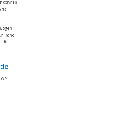
r
können
se
1c
t Bögen
ren Rand
e die
ode
m QR