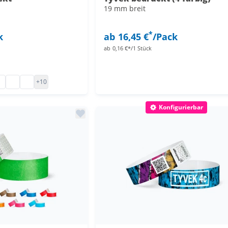
19 mm breit
*
k
ab
16,45 €
/Pack
ab
0,16 €*/1 Stück
en
der 19mm
sarmbänder Tyvek
rtybändchen Papier
Tyvek Bänder unbedruckt
Papier Eintrittsbänder
+10
Konfigurierbar