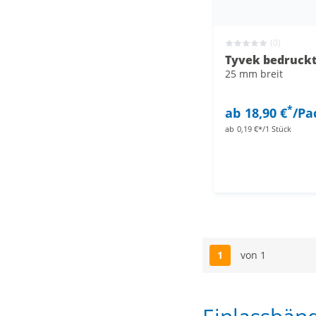
(0)
Tyvek bedruckt 
25 mm breit
*
ab
18,90 €
/Pa
ab
0,19 €*/1 Stück
1
von 1
Seite