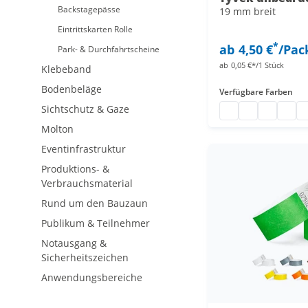
Backstagepässe
19 mm breit
Eintrittskarten Rolle
*
ab
4,50 €
/Pac
Park- & Durchfahrtscheine
ab
0,05 €*/1 Stück
Klebeband
Bodenbeläge
Verfügbare Farben
Sichtschutz & Gaze
Tyvek Bänder
Tyvek Bändch
Tyvek Bän
Einlas
Pa
Molton
Eventinfrastruktur
Produktions- &
Verbrauchsmaterial
Rund um den Bauzaun
Publikum & Teilnehmer
Notausgang &
Sicherheitszeichen
Anwendungsbereiche