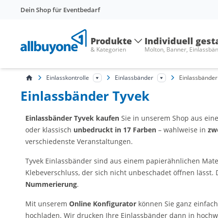
Dein Shop für Eventbedarf
Produkte
Individuell gest
& Kategorien
Molton, Banner, Einlassbä
Einlasskontrolle
Einlassbänder
Einlassbänder
Einlassbänder Tyvek
Einlassbänder Tyvek kaufen
Sie in unserem Shop aus ein
oder klassisch
unbedruckt in 17 Farben
– wahlweise in
zwe
verschiedenste Veranstaltungen.
Tyvek Einlassbänder sind aus einem papierähnlichen Mate
Klebeverschluss, der sich nicht unbeschadet öffnen lässt.
Nummerierung
.
Mit unserem
Online Konfigurator
können Sie ganz einfach
hochladen. Wir drucken Ihre Einlassbänder dann in hochwe