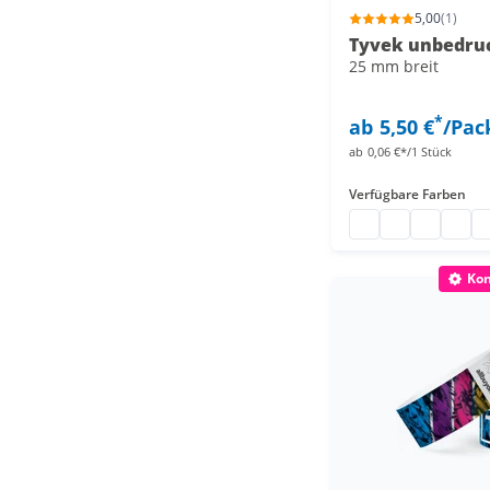
5,00
(1)
Tyvek unbedru
25 mm breit
*
ab
5,50 €
/Pac
ab
0,06 €*/1 Stück
Verfügbare Farben
Kontrollbändchen 
Kontrollbändc
Kontrollb
Kontro
Ko
Kon