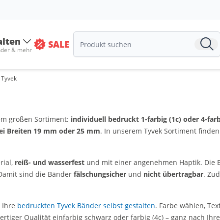
alten
SALE
nder & mehr
 Tyvek
em großen Sortiment:
individuell bedruckt 1-farbig (1c) oder 4-farb
i Breiten 19 mm oder 25 mm
. In unserem Tyvek Sortiment finden
rial,
reiß- und wasserfest
und mit einer angenehmen Haptik. Die Ei
 Damit sind die Bänder
fälschungsicher
und
nicht übertragbar
. Zu
 Ihre
bedruckten Tyvek Bänder selbst gestalten
. Farbe wählen, Tex
rtiger Qualität einfarbig schwarz oder farbig (4c) – ganz nach Ih