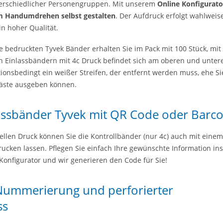
erschiedlicher Personengruppen. Mit unserem
Online Konfigurato
im Handumdrehen selbst gestalten
. Der Aufdruck erfolgt wahlwei
in hoher Qualität.
ie bedruckten Tyvek Bänder erhalten Sie im Pack mit 100 Stück, mi
den Einlassbändern mit 4c Druck befindet sich am oberen und unte
ionsbedingt ein weißer Streifen, der entfernt werden muss, ehe Si
äste ausgeben können.
lassbänder Tyvek mit QR Code oder Barc
ellen Druck können Sie die Kontrollbänder (nur 4c) auch mit eine
cken lassen. Pflegen Sie einfach Ihre gewünschte Information ins
onfigurator und wir generieren den Code für Sie!
Nummerierung und perforierter
ss