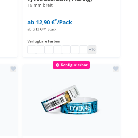
19 mm breit
*
ab
12,90 €
/Pack
ab
0,13 €*/1 Stück
Verfügbare Farben
Tyvek Bänder bedrucken
Bedruckte Papier Einlassbänder
Einlassbänder Papier bedruckt
Kontrollarmbänder Papier
Kontrollbänder Tyvek
Kontrollbändchen 1-farbig bedr
Einlassbänder 19 mm
+10
Konfigurierbar