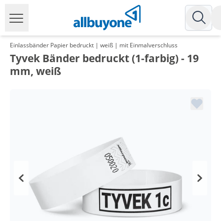
Einlassbänder Papier bedruckt | weiß | mit Einmalverschluss
Tyvek Bänder bedruckt (1-farbig) - 19
mm, weiß
Menge
Preis
*
ab 5 Pack
7,14 €
0,07 €*/1Stück
*
ab 10 Pack
6,19 €
0,06 €*/1Stück