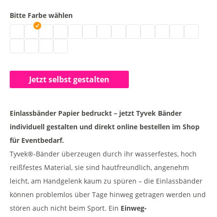
Bitte Farbe wählen
Bedruckte Papier Einlassbänder | neongrün
Einlassbänder Papier bedruckt | weiß
Kontrollarmbänder Papier | gold
Kontrollbänder Tyvek | silber
Kontrollbändchen 1-farbig bedruckt | blau
Einlassbänder 19 mm | hellblau
Party Armbänder | neongelb
Tyvek Bänder bedrucken | neon
Einlassbänder online gestalt
Einlassbänder Papier m
Tyvek Bänder bedr
Kontrollbänder
Tyvek Einl
Bedruckte Tyvek Eintrittsbänder | mint
Bänder für Veranstaltung und Event | dunkelgrün
Papier Eintrittsbänder bedruckt | neonblau
Papier Einlassbänder bedruckt | gelb
Jetzt selbst gestalten
Einlassbänder Papier bedruckt – jetzt Tyvek Bänder
individuell gestalten und direkt online bestellen im Shop
für Eventbedarf.
Tyvek®-Bänder überzeugen durch ihr wasserfestes, hoch
reißfestes Material, sie sind hautfreundlich, angenehm
leicht, am Handgelenk kaum zu spüren – die Einlassbänder
können problemlos über Tage hinweg getragen werden und
stören auch nicht beim Sport. Ein
Einweg-