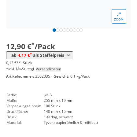
*
ab 30 Pack
5,36 €
0,05 €*/1Stück
*
ab 50 Pack
4,88 €
0,05 €*/1Stück
ZOOM
*
ab 100 Pack
4,40 €
0,04 €*/1Stück
*
ab 300 Pack
4,17 €
0,04 €*/1Stück
*
12,90 €
/Pack
*
ab
4,17 €
als Staffelpreis
0,13 €*/1 Stück
*inkl. MwSt. zzgl.
Versandkosten
Artikelnummer:
3502035
·
Gewicht:
0,1 kg/Pack
Farbe:
weiß
Maße:
255 mm x 19 mm
Verpackungseinheit:
100 Stück
Druckfläche:
140 mm x 15 mm
Druck:
1-farbig, schwarz
Material:
Tyvek (papierähnlich & reißfest)