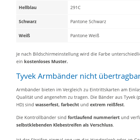
Hellblau
291C
Schwarz
Pantone Schwarz
Weiß
Pantone Weiß
Je nach Bildschirmeinstellung wird die Farbe unterschiedl
ein
kostenloses Muster
.
Tyvek Armbänder nicht übertragba
Armbänder bieten im Vergleich zu Eintrittskarten am Einlass
Qualität und angenehm zu tragen. Die Bänder aus Tyvek (pa
HD) sind
wasserfest, farbecht
und
extrem reißfest
.
Die Kontrollbänder sind
fortlaufend nummeriert
und verf
selbstklebenden
Klebestreifen als Verschluss
.
Ist der Streifen einmal eng um das Handgelenk oder an G