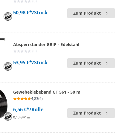
(0)
50,98 €*
/Stück
Zum Produkt
Absperrständer GRIP - Edelstahl
(0)
53,95 €*
/Stück
Zum Produkt
Gewebeklebeband GT 561 - 50 m
4,83
(6)
6,56 €*
/Rolle
Zum Produkt
0,13 €*/1m