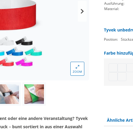
Ausführung:
Material:
Tyvek unbedru
Position:
Stückza
Farbe hinzufü
Tyvek Bänd
Tyvek 
Ein
ZOOM
Tyvekband 
Tyvekb
Event oder eine andere Veranstaltung? Tyvek
Ähnliche Art
ck – bunt sortiert in aus einer Auswahl