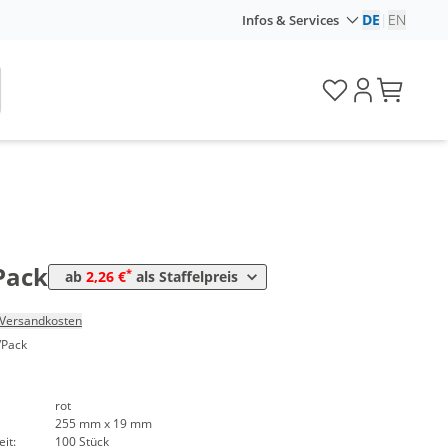
Preis
DE
|
EN
Infos & Services
*
4,05 €
0,04 €*/1Stück
*
3,33 €
0,03 €*/1Stück
*
2,74 €
0,03 €*/1Stück
*
2,50 €
0,03 €*/1Stück
*
k
2,38 €
0,02 €*/1Stück
*
k
2,26 €
0,02 €*/1Stück
Pack
*
ab
2,26 €
als Staffelpreis
Versandkosten
/Pack
rot
255 mm x 19 mm
it:
100 Stück