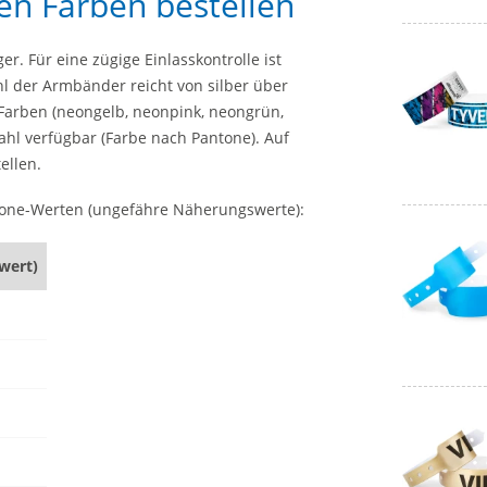
en Farben bestellen
r. Für eine zügige Einlasskontrolle ist
hl der Armbänder reicht von silber über
 Farben (neongelb, neonpink, neongrün,
ahl verfügbar (Farbe nach Pantone). Auf
ellen.
tone-Werten (ungefähre Näherungswerte):
wert)