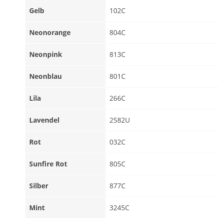
Gelb
102C
Neonorange
804C
Neonpink
813C
Neonblau
801C
Lila
266C
Lavendel
2582U
Rot
032C
Sunfire Rot
805C
Silber
877C
Mint
3245C