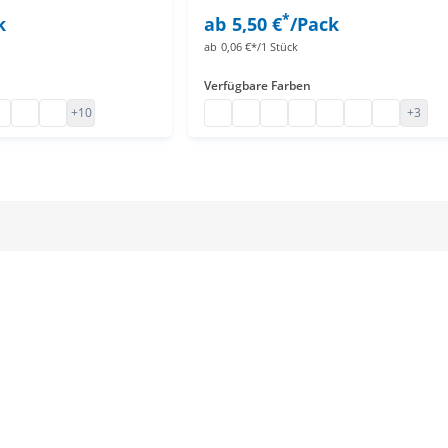
*
k
ab
5,50 €
/Pack
ab
0,06 €*/1 Stück
Verfügbare Farben
en
der 19mm
sarmbänder Tyvek
rtybändchen Papier
Tyvek Bänder unbedruckt
Papier Eintrittsbänder
Kontrollbändchen Papier
Kontrollbändchen Papier
Kontrollbändchen Papier
Kontrollbändchen Papi
Kontrollbändchen P
Kontrollbändch
Kontrollbä
+10
+3