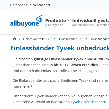
Dein Shop für Eventbedarf
Produkte
Individuell gest
& Kategorien
Molton, Banner, Einlassbä
Einlasskontrolle
Einlassbänder
Einlassbänder
Einlassbänder Tyvek unbedruc
Sie möchten
günstige
Einlassbänder Tyvek ohne Aufdruc
Einlassbändchen sind
in bis zu 17 Farben erhältlich
– idea
und dadurch die Einlasskontrolle zu beschleunigen.
Die Einlassbänder aus papierähnlichem Tyvek sind reißfest
nummeriert.
Unbedruckte Tyvek Bänder können Sie in großen Menge auf L
eine große Auswahl an
bedruckten Tyvek Einlassbändern
.