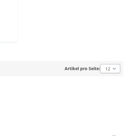
er
apier
en Papier
ndchen Papier
Artikel pro Seite:
Artikel pro Seite: