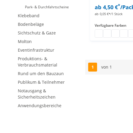
*
ab
4,50 €
/Pac
Park- & Durchfahrtscheine
ab
0,05 €*/1 Stück
Klebeband
Bodenbeläge
Verfügbare Farben
Sichtschutz & Gaze
Tyvek Bänder
Tyvek Bändch
Tyvek Bän
Einlas
Pa
Molton
Eventinfrastruktur
Produktions- &
Verbrauchsmaterial
1
von 1
Seite
Rund um den Bauzaun
Publikum & Teilnehmer
Notausgang &
Sicherheitszeichen
Anwendungsbereiche