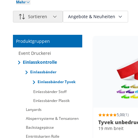
Mehr
Sortieren
Angebote & Neuheiten
Nur reduzierte Artikel
Produktgruppen
Nur neue Artikel
Event Druckerei
Einlasskontrolle
Einlassbänder
Einlassbänder Tyvek
Einlassbänder Stoff
Einlassbänder Plastik
Lanyards
5,00
(1)
Absperrsysteme & Tensatoren
Tyvek unbedru
Backstagepässe
19 mm breit
Eintrittskarten Rolle