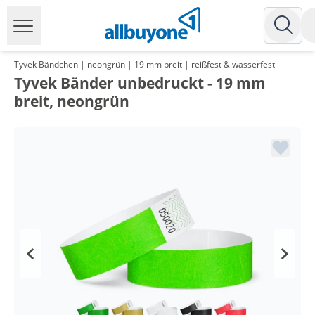
Tyvek Bändchen | neongrün | 19 mm breit | reißfest & wasserfest
Tyvek Bänder unbedruckt - 19 mm
breit, neongrün
Menge
Preis
*
ab 5 Pack
4,05 €
0,04 €*/1Stück
*
ab 10 Pack
3,33 €
0,03 €*/1Stück