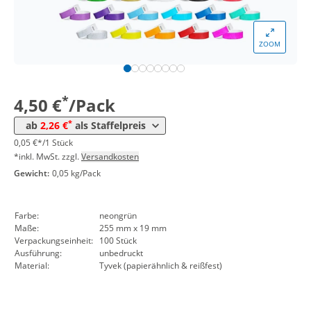
*
ab 20 Pack
2,74 €
0,03 €*/1Stück
*
ab 50 Pack
2,50 €
0,03 €*/1Stück
ZOOM
*
ab 100 Pack
2,38 €
0,02 €*/1Stück
*
ab 200 Pack
2,26 €
0,02 €*/1Stück
*
4,50 €
/Pack
*
ab
2,26 €
als Staffelpreis
0,05 €*/1 Stück
*inkl. MwSt. zzgl.
Versandkosten
Gewicht:
0,05 kg/Pack
Farbe:
neongrün
Maße:
255 mm x 19 mm
Verpackungseinheit:
100 Stück
Ausführung:
unbedruckt
Material:
Tyvek (papierähnlich & reißfest)