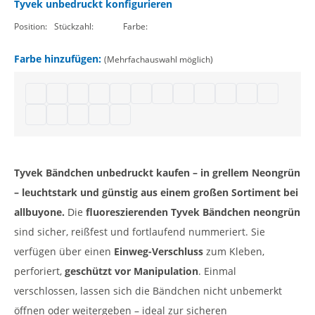
Tyvek unbedruckt konfigurieren
Position:
Stückzahl:
Farbe:
Farbe hinzufügen:
(Mehrfachauswahl möglich)
Tyvek Bändchen | neongrün
Tyvek Bänder 19mm | schwarz
Einlassarmbänder Tyvek | weiß
Partybändchen Papier | gold
Tyvek Bänder unbedruckt | silber
Papier Eintrittsbänder | blau
Papier Eintrittsbänder unbedruckt
Tyvek Armbänder | neongelb
Eintrittsbänder Tyvek | 
Tyvek Kontrollband | 
Tyvek Einlassba
Tyvek Bände
Eintrittsbändchen Tyvek 19 mm | lavendel
Kontrollbänder Tyvek | lila
Papier Eintrittsbänder 19mm | mint
Tyvekband 19mm | dunkelgrün
Tyvekbänder ohne Aufdruck | neonblau
Tyvek Bändchen unbedruckt kaufen – in grellem Neongrün
– leuchtstark und günstig aus einem großen Sortiment bei
allbuyone.
Die
fluoreszierenden Tyvek Bändchen neongrün
sind sicher, reißfest und fortlaufend nummeriert. Sie
verfügen über einen
Einweg-Verschluss
zum Kleben,
perforiert,
geschützt vor Manipulation
. Einmal
verschlossen, lassen sich die Bändchen nicht unbemerkt
öffnen oder weitergeben – ideal zur sicheren